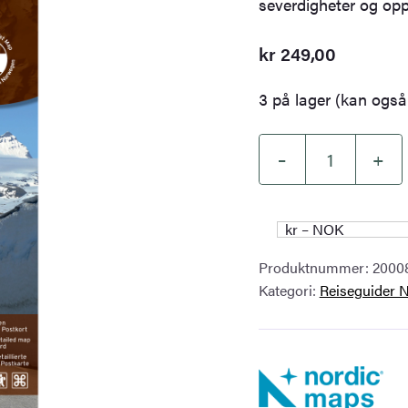
severdigheter og opp
kr
249,00
3 på lager (kan også 
–
+
Sognefjellet
Nasjonale
turistveger
kr – NOK
antall
Produktnummer:
2000
Kategori:
Reiseguider 