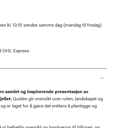
nen kl. 13:15 sendes samme dag (mandag til fredag)
ed DHL Express
en samlet og inspirerende presentasjon av
ellet.
Guiden gir oversikt over ruten, landskapet og
og er laget for å gjøre det enklere å planlegge og
 gi helhetlig oversikt og inspirasjon til bilturen, og