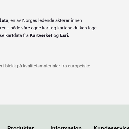
data
, en av Norges ledende aktører innen
rer – både våre egne kart og kartene du kan lage
se kartdata fra
Kartverket
og
Esri
.
t blekk på kvalitetsmaterialer fra europeiske
Produkter
Informasjon
Kundeservic