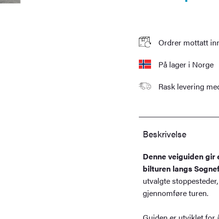
Ordrer mottatt in
På lager i Norge
Rask levering m
Beskrivelse
Denne veiguiden gir 
bilturen langs Sognefj
utvalgte stoppesteder, 
gjennomføre turen.
Guiden er utviklet for å