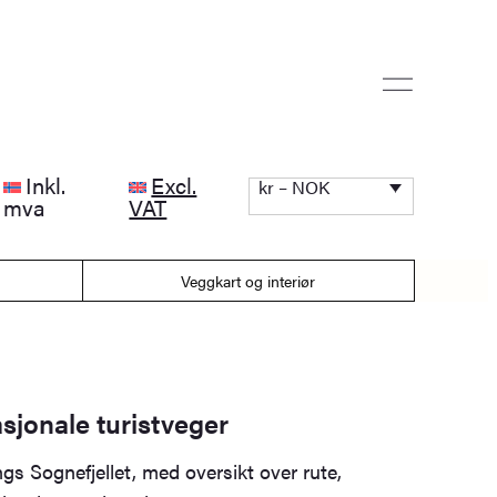
Inkl.
Excl.
kr – NOK
mva
VAT
Veggkart og interiør
sjonale turistveger
angs Sognefjellet, med oversikt over rute,