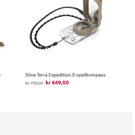
–
Silva Terra Expedition S speilkompass
kr
649,00
kr
799,00
Opprinnelig
Nåværende
pris
pris
var:
er:
kr 799,00.
kr 649,00.