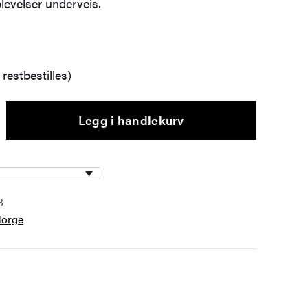
levelser underveis.
restbestilles)
Legg i handlekurv
8
Norge