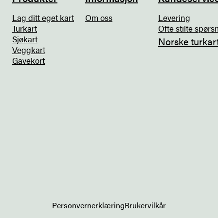
Lag ditt eget kart
Om oss
Levering
Turkart
Ofte stilte spørs
Sjøkart
Norske turkar
Veggkart
Gavekort
Personvernerklæring
Brukervilkår