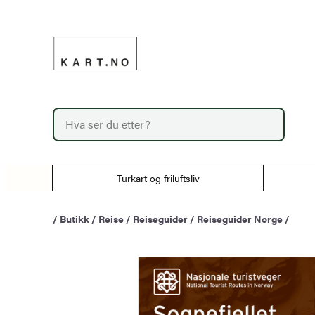
Hopp
til
innhold
P
r
o
d
u
Turkart og friluftsliv
c
t
s
/
Butikk
/
Reise
/
Reiseguider
/
Reiseguider Norge
/
s
e
a
r
c
h