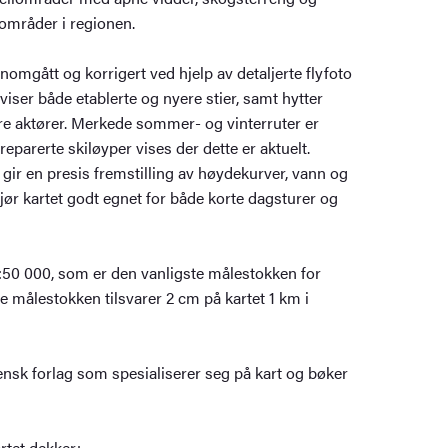
mråder i regionen.
nomgått og korrigert ved hjelp av detaljerte flyfoto
viser både etablerte og nyere stier, samt hytter
e aktører. Merkede sommer- og vinterruter er
reparerte skiløyper vises der dette er aktuelt.
ir en presis fremstilling av høydekurver, vann og
ør kartet godt egnet for både korte dagsturer og
1:50 000, som er den vanligste målestokken for
nne målestokken tilsvarer 2 cm på kartet 1 km i
ensk forlag som spesialiserer seg på kart og bøker
rtet dekker: