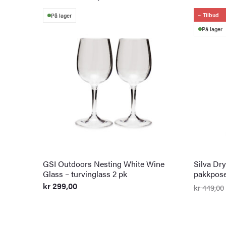
Tilbud
På lager
På lager
GSI Outdoors Nesting White Wine
Silva Dr
Glass – turvinglass 2 pk
pakkpos
kr
299,00
kr
449,00
Opprinn
Nåvære
pris
pris
var:
er:
kr 449,0
kr 299,0