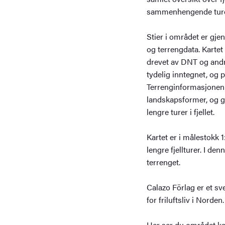
sammenhengende turo
Stier i området er gjen
og terrengdata. Kartet 
drevet av DNT og andr
tydelig inntegnet, og p
Terrenginformasjonen g
landskapsformer, og gj
lengre turer i fjellet.
Kartet er i målestokk 
lengre fjellturer. I de
terrenget.
Calazo Förlag er et sv
for friluftsliv i Norden.
Her ser du området ka