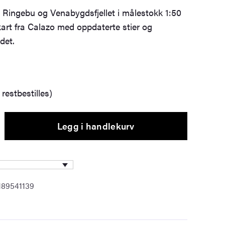
er Ringebu og Venabygdsfjellet i målestokk 1:50
kart fra Calazo med oppdaterte stier og
det.
restbestilles)
Legg i handlekurv
189541139