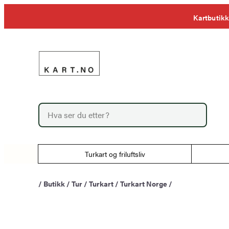
Hopp
Kartbutikk
til
innhold
P
r
o
d
u
Turkart og friluftsliv
c
t
s
/
Butikk
/
Tur
/
Turkart
/
Turkart Norge
/
s
e
a
r