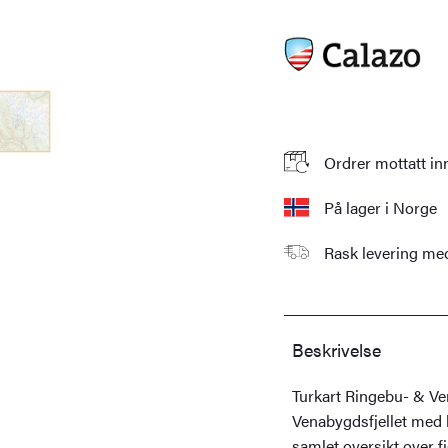
Ordrer mottatt in
På lager i Norge
Rask levering m
Beskrivelse
Turkart Ringebu- & Ve
Venabygdsfjellet med k
samlet oversikt over 