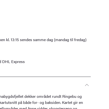
nen kl. 13:15 sendes samme dag (mandag til fredag)
ed DHL Express
nabygdsfjellet dekker området rundt Ringebu og
artutsnitt på både for- og baksiden. Kartet gir en
fjellområder med åpne vidder, skogsterreng og