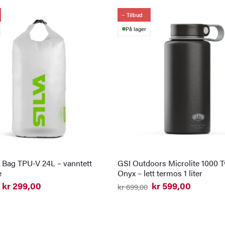
Tilbud
På lager
y Bag TPU-V 24L – vanntett
GSI Outdoors Microlite 1000 T
e
Onyx – lett termos 1 liter
kr
299,00
kr
599,00
kr
699,00
elig
nde
Opprinnelig
Nåværende
pris
pris
var:
er:
0.
0.
kr 699,00.
kr 599,00.