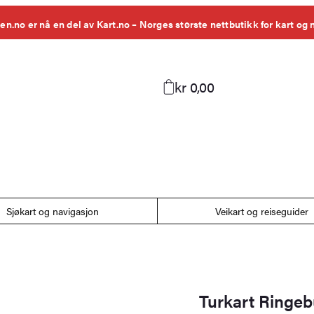
en.no er nå en del av Kart.no – Norges største nettbutikk for kart og 
kr 0,00
Sjøkart og navigasjon
Veikart og reiseguider
Turkart Ringeb