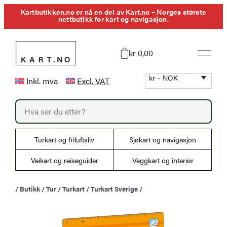
Hopp
Kartbutikken.no er nå en del av Kart.no – Norges største
nettbutikk for kart og navigasjon.
til
innhold
kr 0,00
kr – NOK
Inkl. mva
Excl. VAT
P
r
o
d
u
Turkart og friluftsliv
Sjøkart og navigasjon
c
t
s
Veikart og reiseguider
Veggkart og interiør
s
e
a
/
Butikk
/
Tur
/
Turkart
/
Turkart Sverige
/
r
c
h