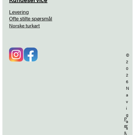
Levering
Ofte stilte spørsmål
Norske turkart
©
2
0
2
6
N
a
v
i
g
P
a
er
s
s
j