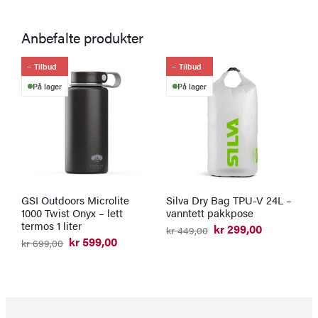
Anbefalte produkter
Tilbud
Tilbud
På lager
På lager
GSI Outdoors Microlite
Silva Dry Bag TPU-V 24L –
G
1000 Twist Onyx – lett
vanntett pakkpose
W
termos 1 liter
t
kr
299,00
kr
449,00
Opprinnelig
Nåværende
kr
599,00
k
kr
699,00
pris
pris
Opprinnelig
Nåværende
var:
er:
pris
pris
kr 449,00.
kr 299,00.
var:
er:
kr 699,00.
kr 599,00.