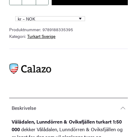
Lunndörren
&
kr – NOK
Oviksfjällen
Produktnummer:
9789188335395
turkart
Kategori:
Turkart Sverige
1:50
000
antall
Beskrivelse
Vålådalen, Lunndörren & Oviksfjällen turkart 1:50
000
dekker Vålådalen, Lunndörren & Oviksfjällen og
er laget for deg som vil planlegge turer og