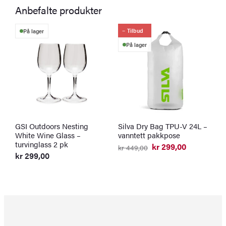
Anbefalte produkter
Tilbud
På lager
På lager
GSI Outdoors Nesting
Silva Dry Bag TPU-V 24L –
G
White Wine Glass –
vanntett pakkpose
1
turvinglass 2 pk
t
kr
299,00
kr
449,00
Opprinnelig
Nåværende
kr
299,00
k
pris
pris
O
N
var:
er:
p
p
kr 449,00.
kr 299,00.
v
er
k
k