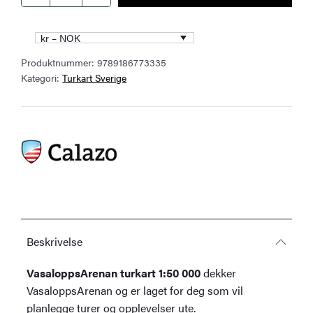
turkart
1:50
kr – NOK
000
Produktnummer:
9789186773335
antall
Kategori:
Turkart Sverige
Beskrivelse
VasaloppsArenan turkart 1:50 000
dekker
VasaloppsArenan og er laget for deg som vil
planlegge turer og opplevelser ute.