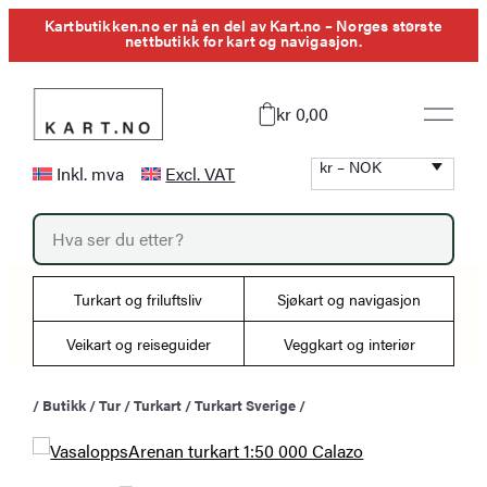
Hopp
Kartbutikken.no er nå en del av Kart.no – Norges største
nettbutikk for kart og navigasjon.
til
innhold
kr 0,00
kr – NOK
Inkl. mva
Excl. VAT
P
r
o
d
u
Turkart og friluftsliv
Sjøkart og navigasjon
c
t
s
Veikart og reiseguider
Veggkart og interiør
s
e
a
/
Butikk
/
Tur
/
Turkart
/
Turkart Sverige
/
r
c
h