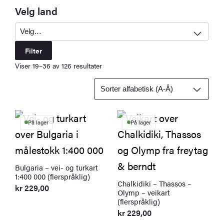
Velg land
Filter
Viser 19–36 av 126 resultater
På lager
På lager
Bulgaria – vei- og turkart
1:400 000 (flerspråklig)
Chalkidiki – Thassos –
kr
229,00
Olymp – veikart
(flerspråklig)
kr
229,00