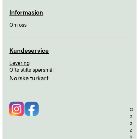
Informasjon
Om oss
Kundeservice
Levering
Ofte stilte spørsmål
Norske turkart
©
2
0
2
6