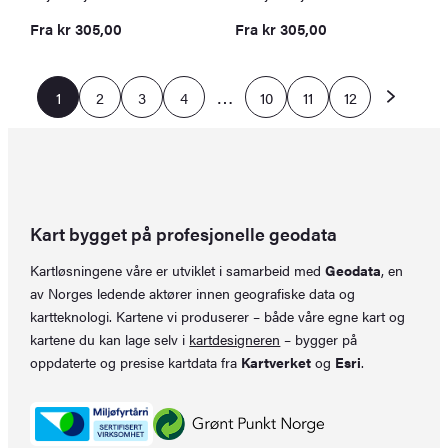
Fra
kr
305,00
Fra
kr
305,00
…
1
2
3
4
10
11
12
Kart bygget på profesjonelle geodata
Kartløsningene våre er utviklet i samarbeid med
Geodata
, en
av Norges ledende aktører innen geografiske data og
kartteknologi. Kartene vi produserer – både våre egne kart og
kartene du kan lage selv i
kartdesigneren
– bygger på
oppdaterte og presise kartdata fra
Kartverket
og
Esri
.