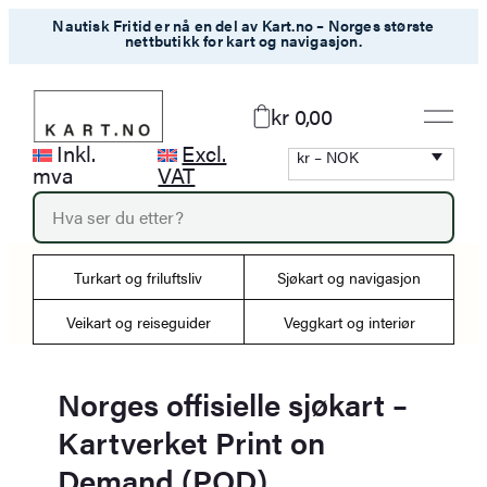
Hopp
Nautisk Fritid er nå en del av Kart.no – Norges største
nettbutikk for kart og navigasjon.
til
innhold
kr 0,00
Inkl.
Excl.
kr – NOK
mva
VAT
P
r
o
d
Turkart og friluftsliv
Sjøkart og navigasjon
u
c
Veikart og reiseguider
Veggkart og interiør
t
s
s
e
Norges offisielle sjøkart –
a
Kartverket Print on
r
c
Demand (POD)
h