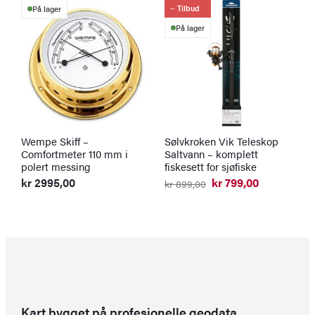
Tilbud
På lager
På lager
Wempe Skiff –
Sølvkroken Vik Teleskop
S
Comfortmeter 110 mm i
Saltvann – komplett
m
polert messing
fiskesett for sjøfiske
k
kr
2995,00
kr
799,00
kr
899,00
Opprinnelig
Nåværende
pris
pris
var:
er:
kr 899,00.
kr 799,00.
Kart bygget på profesjonelle geodata