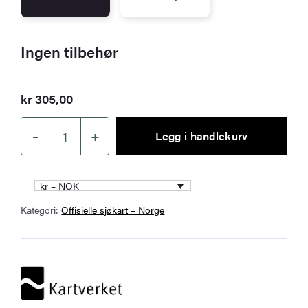
Ingen tilbehør
kr
305,00
–
+
Legg i handlekurv
Kartverket
sjøkart
006
kr – NOK
–
Kategori:
Offisielle sjøkart – Norge
Jomfruland
–
Risør
antall