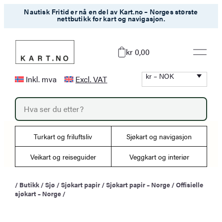
Hopp
Nautisk Fritid er nå en del av Kart.no – Norges største
nettbutikk for kart og navigasjon.
til
innhold
kr 0,00
kr – NOK
Inkl. mva
Excl. VAT
P
r
o
d
u
Turkart og friluftsliv
Sjøkart og navigasjon
c
t
s
Veikart og reiseguider
Veggkart og interiør
s
e
a
/
Butikk
/
Sjø
/
Sjøkart papir
/
Sjøkart papir – Norge
/
Offisielle
r
sjøkart – Norge
/
c
h