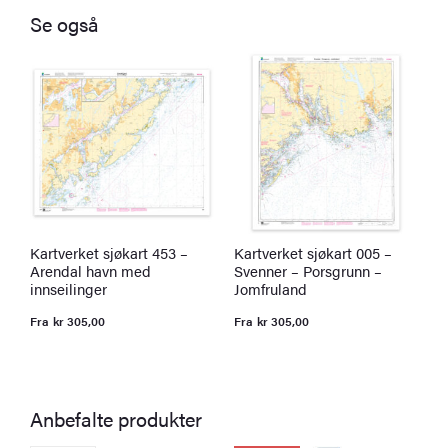
Se også
Kartverket sjøkart 453 –
Kartverket sjøkart 005 –
K
Arendal havn med
Svenner – Porsgrunn –
R
innseilinger
Jomfruland
F
Fra
kr
305,00
Fra
kr
305,00
Anbefalte produkter