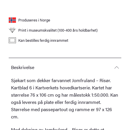
Produseres i Norge
Print i museumskvalitet (100-400 års holdbarhet)
Kan bestilles ferdig innrammet
Beskrivelse
Sjøkart som dekker farvannet Jomfruland – Risør.
Kartblad 6 i Kartverkets hovedkartserie. Kartet har
størrelse 76 x 106 cm og har målestokk 1:50.000. Kan
også leveres på plate eller ferdig innrammet.
Størrelse med passepartout og ramme er 97 x 126
cm.
Med dekning av Jomfruland – Risør er dette et