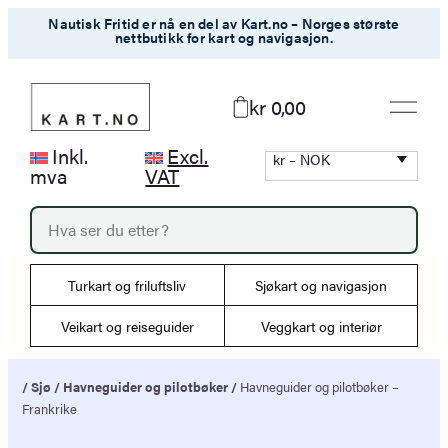
Hopp
Nautisk Fritid er nå en del av Kart.no – Norges største
nettbutikk for kart og navigasjon.
til
innhold
kr 0,00
Inkl.
Excl.
kr – NOK
mva
VAT
P
r
o
d
Turkart og friluftsliv
Sjøkart og navigasjon
u
c
Veikart og reiseguider
Veggkart og interiør
t
s
s
/
Sjø
/
Havneguider og pilotbøker
/
Havneguider og pilotbøker –
e
Frankrike
a
r