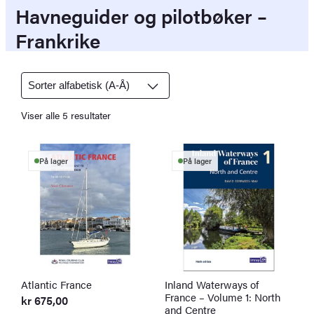
c
Havneguider og pilotbøker –
h
Frankrike
Viser alle 5 resultater
På lager
På lager
Atlantic France
Inland Waterways of
France – Volume 1: North
kr
675,00
and Centre