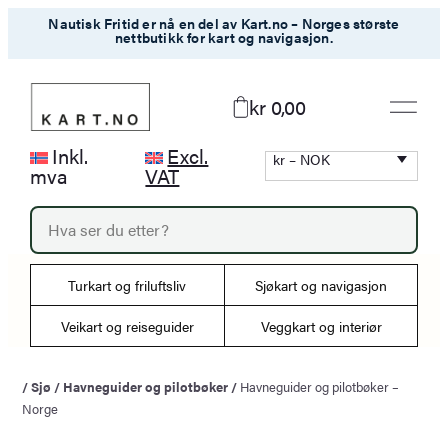
Hopp
Nautisk Fritid er nå en del av Kart.no – Norges største
nettbutikk for kart og navigasjon.
til
innhold
kr 0,00
Inkl.
Excl.
kr – NOK
mva
VAT
P
r
o
d
Turkart og friluftsliv
Sjøkart og navigasjon
u
c
Veikart og reiseguider
Veggkart og interiør
t
s
s
/
Sjø
/
Havneguider og pilotbøker
/
Havneguider og pilotbøker –
e
Norge
a
r