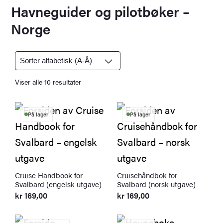
c
Havneguider og pilotbøker –
h
Norge
Viser alle 10 resultater
På lager
På lager
Cruise Handbook for
Cruisehåndbok for
Svalbard (engelsk utgave)
Svalbard (norsk utgave)
kr
169,00
kr
169,00