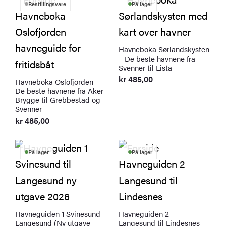
Bestillingsvare
På lager
Havneboka Sørlandskysten
– De beste havnene fra
Svenner til Lista
kr
485,00
Havneboka Oslofjorden –
De beste havnene fra Aker
Brygge til Grebbestad og
Svenner
kr
485,00
På lager
På lager
Havneguiden 1 Svinesund–
Havneguiden 2 –
Langesund (Ny utgave
Langesund til Lindesnes