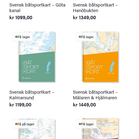
Svensk båtsportkart – Göta
Svensk båtsportkart –
kanal
Hanöbukten
kr
1099,00
kr
1349,00
På lager
På lager
Svensk båtsportkart –
Svensk båtsportkart –
Kalmarsund
Mälaren & Hjälmaren
kr
1199,00
kr
1449,00
Få på lager
På lager