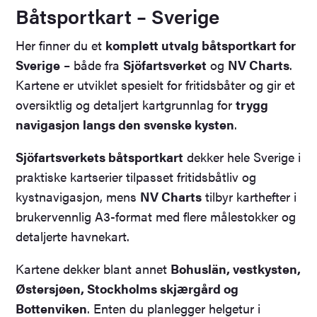
c
Båtsportkart – Sverige
h
Her finner du et
komplett utvalg båtsportkart for
Sverige
– både fra
Sjöfartsverket
og
NV Charts
.
Kartene er utviklet spesielt for fritidsbåter og gir et
oversiktlig og detaljert kartgrunnlag for
trygg
navigasjon langs den svenske kysten
.
Sjöfartsverkets båtsportkart
dekker hele Sverige i
praktiske kartserier tilpasset fritidsbåtliv og
kystnavigasjon, mens
NV Charts
tilbyr karthefter i
brukervennlig A3-format med flere målestokker og
detaljerte havnekart.
Kartene dekker blant annet
Bohuslän, vestkysten,
Østersjøen, Stockholms skjærgård og
Bottenviken
. Enten du planlegger helgetur i