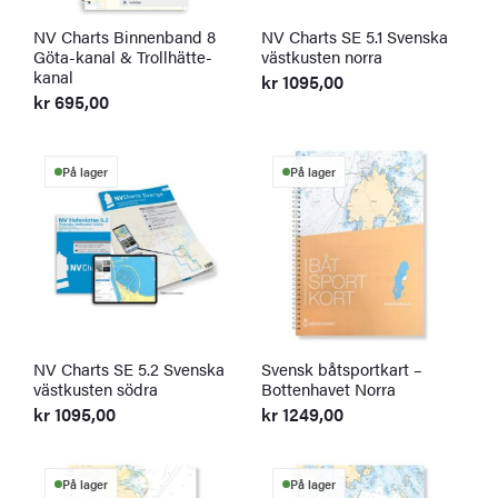
NV Charts Binnenband 8
NV Charts SE 5.1 Svenska
Göta-kanal & Trollhätte-
västkusten norra
kanal
kr
1095,00
kr
695,00
På lager
På lager
NV Charts SE 5.2 Svenska
Svensk båtsportkart –
västkusten södra
Bottenhavet Norra
kr
1095,00
kr
1249,00
På lager
På lager