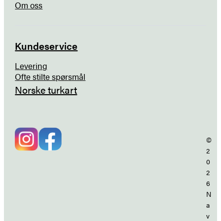
Om oss
Kundeservice
Levering
Ofte stilte spørsmål
Norske turkart
©
2
0
2
6
N
a
v