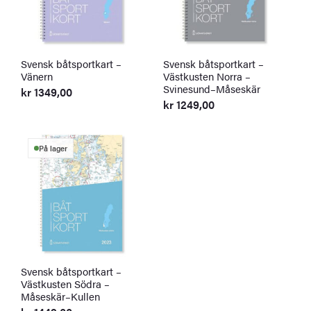
Svensk båtsportkart –
Svensk båtsportkart –
Vänern
Västkusten Norra –
Svinesund–Måseskär
kr
1349,00
kr
1249,00
På lager
Svensk båtsportkart –
Västkusten Södra –
Måseskär–Kullen