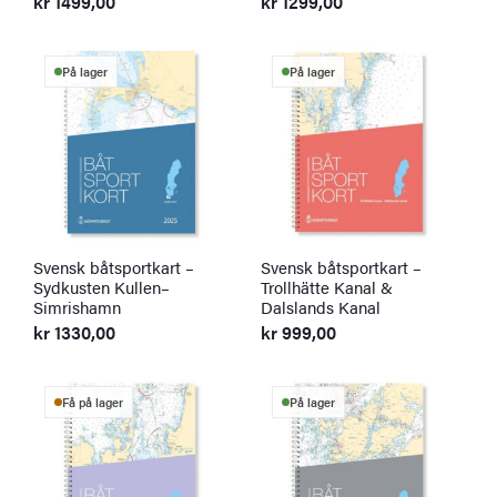
kr
1499,00
kr
1299,00
På lager
På lager
Svensk båtsportkart –
Svensk båtsportkart –
Sydkusten Kullen–
Trollhätte Kanal &
Simrishamn
Dalslands Kanal
kr
1330,00
kr
999,00
Få på lager
På lager