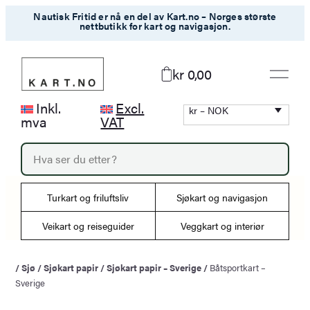
Hopp
Nautisk Fritid er nå en del av Kart.no – Norges største
nettbutikk for kart og navigasjon.
til
innhold
kr 0,00
Inkl.
Excl.
kr – NOK
mva
VAT
P
r
o
d
Turkart og friluftsliv
Sjøkart og navigasjon
u
c
Veikart og reiseguider
Veggkart og interiør
t
s
s
/
Sjø
/
Sjøkart papir
/
Sjøkart papir – Sverige
/
Båtsportkart –
e
Sverige
a
r