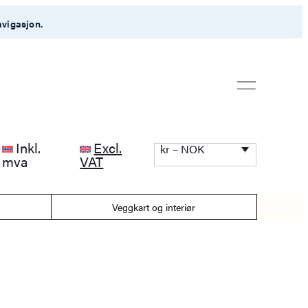
avigasjon.
Inkl.
Excl.
kr – NOK
mva
VAT
Veggkart og interiør