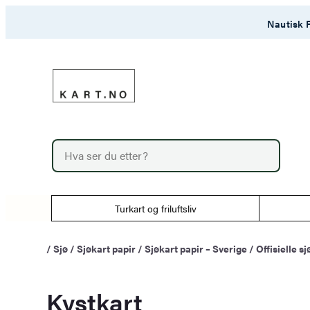
Hopp
Nautisk F
til
innhold
P
r
o
d
u
Turkart og friluftsliv
c
t
s
/
Sjø
/
Sjøkart papir
/
Sjøkart papir – Sverige
/
Offisielle s
s
e
a
Kystkart
r