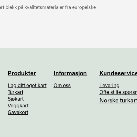
t blekk på kvalitetsmaterialer fra europeiske
Produkter
Informasjon
Kundeservic
Lag ditt eget kart
Om oss
Levering
Turkart
Ofte stilte spørs
Sjøkart
Norske turkar
Veggkart
Gavekort