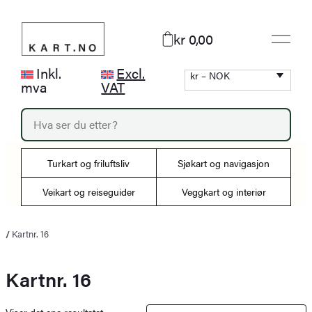
Hopp
til
kr 0,00
innhold
Inkl.
Excl.
kr – NOK
mva
VAT
P
r
o
d
Turkart og friluftsliv
Sjøkart og navigasjon
u
c
Veikart og reiseguider
Veggkart og interiør
t
s
s
/
Kartnr. 16
e
a
r
Kartnr. 16
c
h