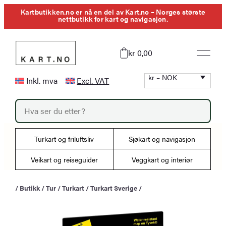
Hopp
Kartbutikken.no er nå en del av Kart.no – Norges største
nettbutikk for kart og navigasjon.
til
innhold
kr 0,00
kr – NOK
Inkl. mva
Excl. VAT
P
r
o
d
u
Turkart og friluftsliv
Sjøkart og navigasjon
c
t
s
Veikart og reiseguider
Veggkart og interiør
s
e
a
/
Butikk
/
Tur
/
Turkart
/
Turkart Sverige
/
r
c
h