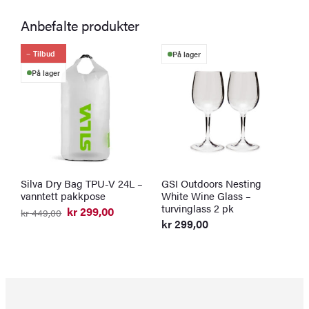
Anbefalte produkter
Tilbud
På lager
På lager
Silva Dry Bag TPU-V 24L –
GSI Outdoors Nesting
G
vanntett pakkpose
White Wine Glass –
1
turvinglass 2 pk
t
kr
299,00
kr
449,00
Opprinnelig
Nåværende
kr
299,00
k
pris
pris
O
N
var:
er:
p
p
kr 449,00.
kr 299,00.
v
er
k
k