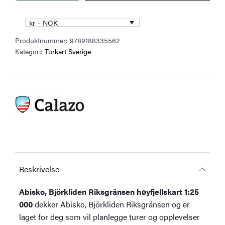
Björkliden
Riksgränsen
kr – NOK
høyfjellskart
Produktnummer:
9789188335562
1:25
Kategori:
Turkart Sverige
000
antall
Beskrivelse
Abisko, Björkliden Riksgränsen høyfjellskart 1:25
000
dekker Abisko, Björkliden Riksgränsen og er
laget for deg som vil planlegge turer og opplevelser