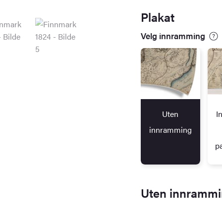
Plakat
Velg innramming
Uten
I
innramming
p
Uten innramm