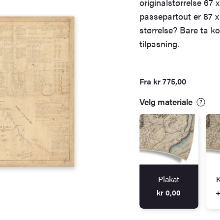
originalstørrelse 67
passepartout er 87 x
størrelse? Bare ta ko
tilpasning.
Fra
kr
775,00
Velg materiale
Plakat
K
kr
0,00
+