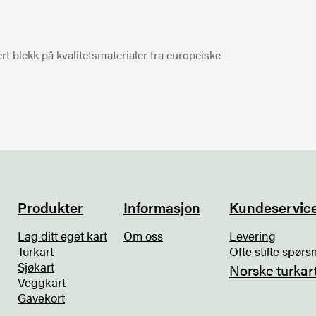
t blekk på kvalitetsmaterialer fra europeiske
Produkter
Informasjon
Kundeservic
Lag ditt eget kart
Om oss
Levering
Turkart
Ofte stilte spørs
Sjøkart
Norske turkar
Veggkart
Gavekort