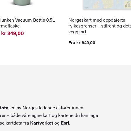
lunken Vacuum Bottle 0,5L
Norgeskart med oppdaterte
ermoflaske
fylkesgrenser – stilrent og deta
veggkart
kr
349,00
elig
nde
Fra
kr
649,00
0.
0.
data
, en av Norges ledende aktører innen
rer – både våre egne kart og kartene du kan lage
se kartdata fra
Kartverket
og
Esri
.