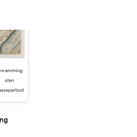
nnramming
uten
assepartout
ing