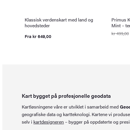
Klassisk verdenskart med land og
Primus K
hovedsteder
Mint – t
kr
499,00
Fra
kr
649,00
Opprinn
Nåvære
pris
pris
var:
er:
kr 499,0
kr 349,0
Kart bygget på profesjonelle geodata
Kartløsningene våre er utviklet i samarbeid med
Geo
geografiske data og kartteknologi. Kartene vi produse
selv i
kartdesigneren
– bygger på oppdaterte og presi