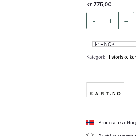
kr
775,00
–
+
Finnmark
1824
antall
kr – NOK
Kategori:
Historiske kar
Produseres i Nor
Print i museumskv