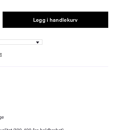
Legg i handlekurv
t
ge
alitet (100-400 års holdbarhet)