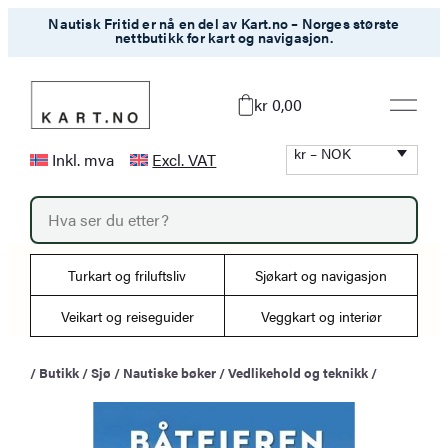
Hopp
Nautisk Fritid er nå en del av Kart.no – Norges største
nettbutikk for kart og navigasjon.
til
innhold
kr 0,00
kr – NOK
Inkl. mva
Excl. VAT
P
r
o
d
u
Turkart og friluftsliv
Sjøkart og navigasjon
c
t
s
Veikart og reiseguider
Veggkart og interiør
s
e
a
/
Butikk
/
Sjø
/
Nautiske bøker
/
Vedlikehold og teknikk
/
r
c
h