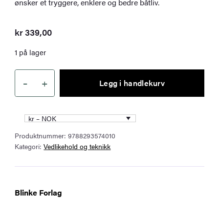
ønsker et tryggere, enklere og bedre båtliv.
kr
339,00
1 på lager
–
+
Legg i handlekurv
Båteieren
–
En
kr – NOK
guide
Produktnummer:
9788293574010
til
Kategori:
Vedlikehold og teknikk
et
bedre
båtliv
antall
Blinke Forlag