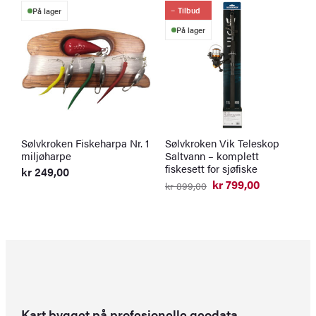
Tilbud
På lager
På lager
Sølvkroken Fiskeharpa Nr. 1
Sølvkroken Vik Teleskop
W
miljøharpe
Saltvann – komplett
m
fiskesett for sjøfiske
kr
249,00
k
kr
799,00
kr
899,00
Opprinnelig
Nåværende
pris
pris
var:
er:
kr 899,00.
kr 799,00.
Kart bygget på profesjonelle geodata