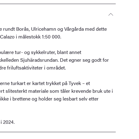
 rundt Borås, Ulricehamn og Vårgårda med dette
a Calazo i målestokk 1:50 000.
pulære tur- og sykkelruter, blant annet
kelleden Sjuhäradsrundan. Det egner seg godt for
re friluftsaktiviteter i området.
ne turkart er kartet trykket på Tyvek – et
 slitesterkt materiale som tåler krevende bruk ute i
ikke i brettene og holder seg lesbart selv etter
 i 2024.