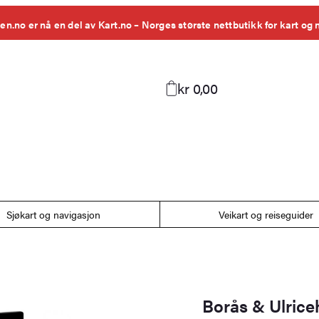
en.no er nå en del av Kart.no – Norges største nettbutikk for kart og 
kr 0,00
Sjøkart og navigasjon
Veikart og reiseguider
Borås & Ulrice