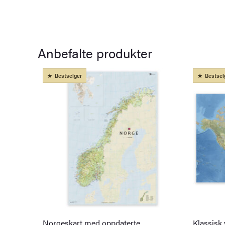
Anbefalte produkter
Bestselger
Bestsel
Norgeskart med oppdaterte
Klassisk