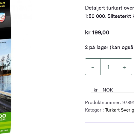
Detaljert turkart ov
1:50 000. Slitesterkt k
kr
199,00
2 på lager (kan også 
–
+
Borås
&
Ulricehamn
kr – NOK
turkart
Produktnummer:
9789
1:50
Kategori:
Turkart Sveri
000
antall