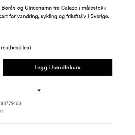
er Borås og Ulricehamn fra Calazo i målestokk
art for vandring, sykling og friluftsliv i Sverige.
restbestilles)
Legg i handlekurv
188779168
ge