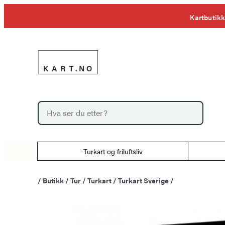
Hopp
Kartbutikk
til
innhold
P
r
o
d
u
Turkart og friluftsliv
c
t
s
/
Butikk
/
Tur
/
Turkart
/
Turkart Sverige
/
s
e
a
r