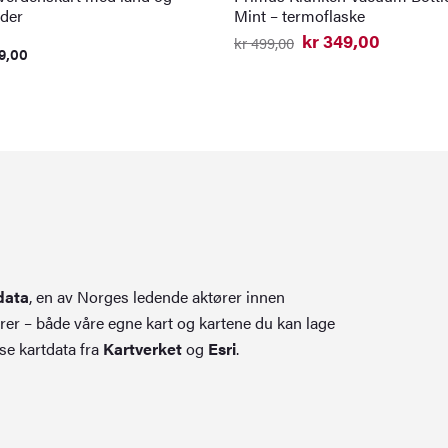
der
Mint – termoflaske
kr
349,00
kr
499,00
9,00
Opprinnelig
Nåværende
pris
pris
var:
er:
kr 499,00.
kr 349,00.
data
, en av Norges ledende aktører innen
rer – både våre egne kart og kartene du kan lage
se kartdata fra
Kartverket
og
Esri
.