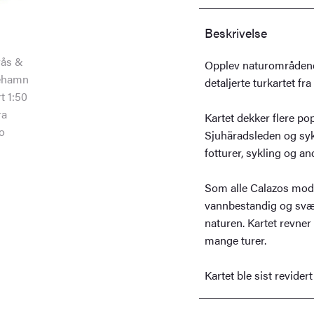
Beskrivelse
Opplev naturområdene
detaljerte turkartet fr
Kartet dekker flere po
Sjuhäradsleden og syk
fotturer, sykling og and
Som alle Calazos moder
vannbestandig og svært
naturen. Kartet revner 
mange turer.
Kartet ble sist revidert