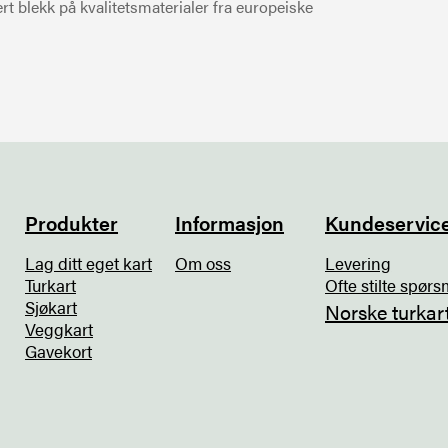
t blekk på kvalitetsmaterialer fra europeiske
Produkter
Informasjon
Kundeservic
Lag ditt eget kart
Om oss
Levering
Turkart
Ofte stilte spørs
Sjøkart
Norske turkar
Veggkart
Gavekort