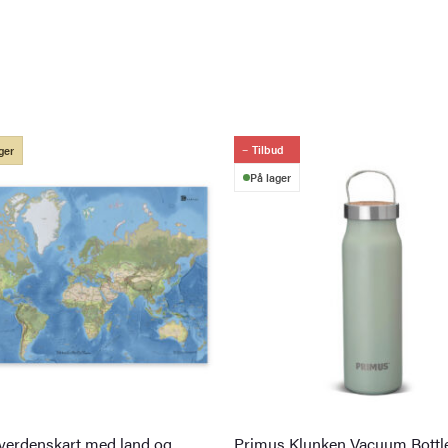
Tilbud
ger
På lager
 verdenskart med land og
Primus Klunken Vacuum Bottle