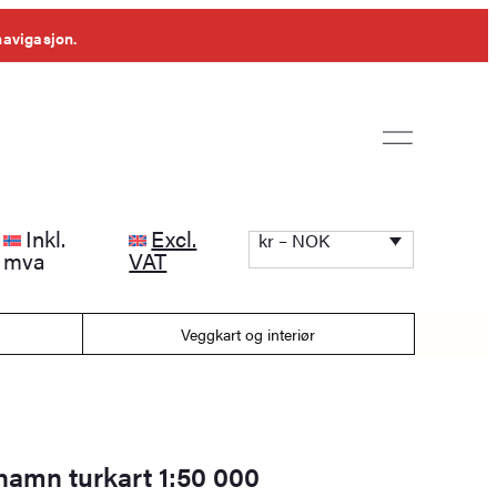
navigasjon.
Inkl.
Excl.
kr – NOK
mva
VAT
Veggkart og interiør
hamn turkart 1:50 000