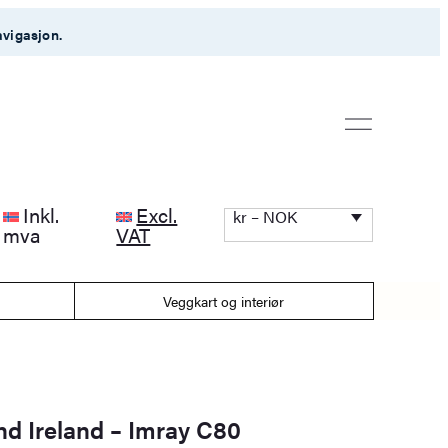
avigasjon.
Inkl.
Excl.
kr – NOK
mva
VAT
Veggkart og interiør
nd Ireland – Imray C80