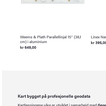
Weems & Plath Parallellinjal 15″ (38,1
Linex Na
cm) i aluminium
kr
395,0
kr
649,00
Kart bygget på profesjonelle geodata
Kartløsningene våre er utviklet i samarbeid med
Geo