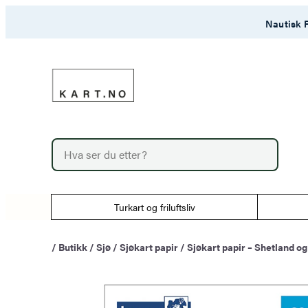
Hopp
Nautisk F
til
innhold
P
r
o
d
u
Turkart og friluftsliv
c
t
s
/
Butikk
/
Sjø
/
Sjøkart papir
/
Sjøkart papir – Shetland o
s
e
a
r