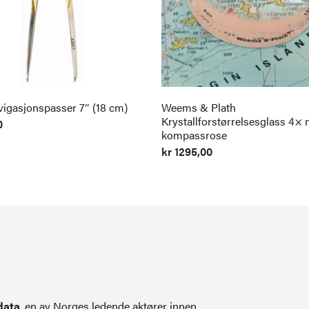
vigasjonspasser 7″ (18 cm)
Weems & Plath
Krystallforstørrelsesglass 4×
0
kompassrose
kr
1295,00
data
, en av Norges ledende aktører innen