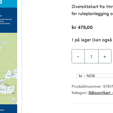
Oversiktskart fra Imr
for ruteplanlegging o
kr
479,00
1 på lager (kan også 
–
+
Great
Britain
and
kr – NOK
Ireland
Produktnummer:
9781
–
Kategori:
Båtsportkart 
Imray
C80