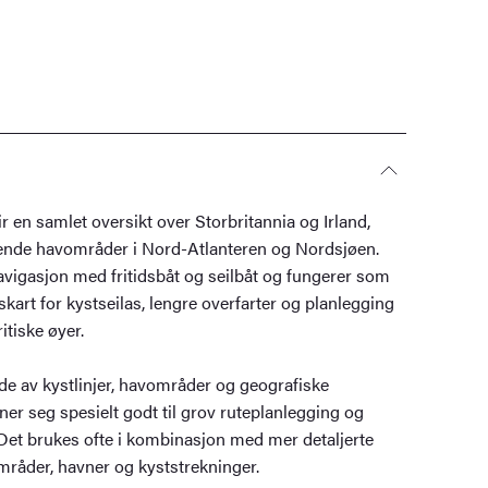
r en samlet oversikt over Storbritannia og Irland,
ende havområder i Nord-Atlanteren og Nordsjøen.
 navigasjon med fritidsbåt og seilbåt og fungerer som
skart for kystseilas, lengre overfarter og planlegging
itiske øyer.
ilde av kystlinjer, havområder og geografiske
r seg spesielt godt til grov ruteplanlegging og
. Det brukes ofte i kombinasjon med mer detaljerte
mråder, havner og kyststrekninger.