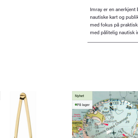
Imray er en anerkjent 
nautiske kart og publik
med fokus på praktisk
med pålitelig nautisk 
Nyhet
På lager