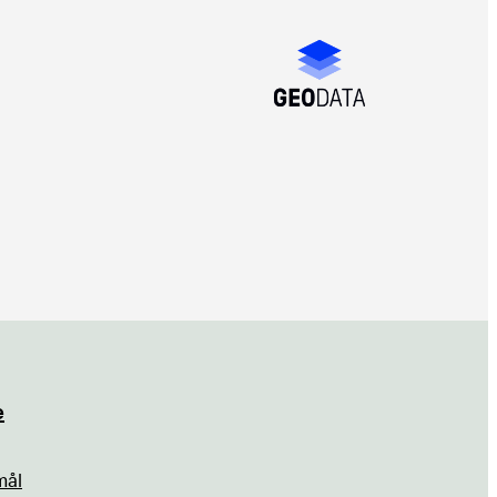
e
mål