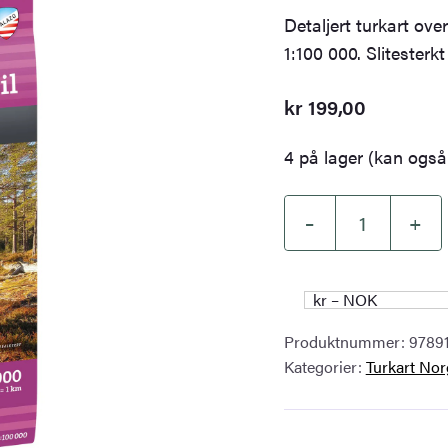
Detaljert turkart ove
1:100 000. Slitesterkt 
kr
199,00
4 på lager (kan også 
–
+
Dalafjällen
&
Trysil
kr – NOK
turkart
Produktnummer:
9789
1:100
Kategorier:
Turkart Nor
000
antall