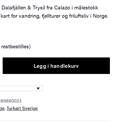
r Dalafjällen & Trysil fra Calazo i målestokk
kart for vandring, fjellturer og friluftsliv i Norge.
restbestilles)
Legg i handlekurv
189880023
ge
,
Turkart Sverige