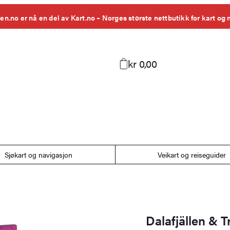
en.no er nå en del av Kart.no – Norges største nettbutikk for kart og 
kr 0,00
Sjøkart og navigasjon
Veikart og reiseguider
Dalafjällen & T