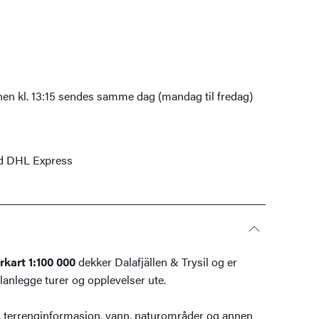
nen kl. 13:15 sendes samme dag (mandag til fredag)
ed DHL Express
urkart 1:100 000
dekker Dalafjällen & Trysil og er
planlegge turer og opplevelser ute.
ier, terrenginformasjon, vann, naturområder og annen