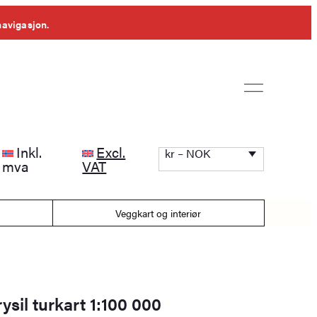
navigasjon.
Inkl.
Excl.
kr – NOK
mva
VAT
Veggkart og interiør
rysil turkart 1:100 000