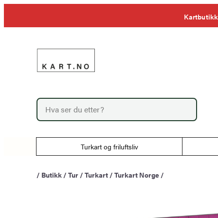
Hopp
Kartbutikk
til
innhold
P
r
o
d
u
Turkart og friluftsliv
c
t
s
/
Butikk
/
Tur
/
Turkart
/
Turkart Norge
/
s
e
a
r