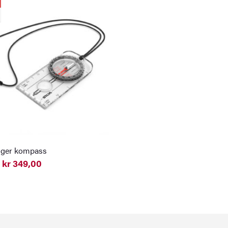
nger kompass
kr
349,00
elig
nde
0.
0.