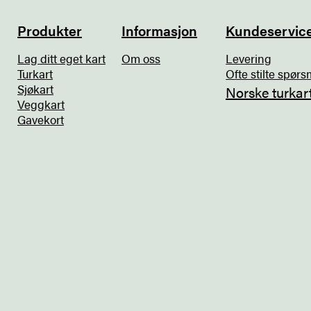
Produkter
Informasjon
Kundeservic
Lag ditt eget kart
Om oss
Levering
Turkart
Ofte stilte spørs
Sjøkart
Norske turkar
Veggkart
Gavekort