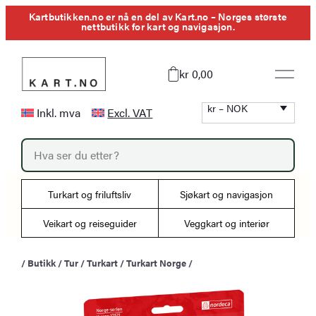
Hopp
Kartbutikken.no er nå en del av Kart.no – Norges største
nettbutikk for kart og navigasjon.
til
innhold
kr 0,00
kr – NOK
Inkl. mva
Excl. VAT
P
r
o
d
u
Turkart og friluftsliv
Sjøkart og navigasjon
c
t
s
Veikart og reiseguider
Veggkart og interiør
s
e
a
/
Butikk
/
Tur
/
Turkart
/
Turkart Norge
/
r
c
h