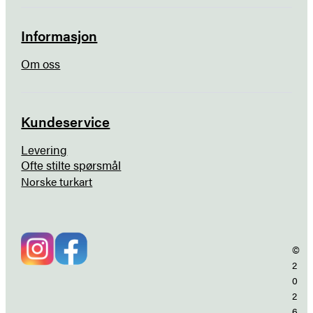
Informasjon
Om oss
Kundeservice
Levering
Ofte stilte spørsmål
Norske turkart
©
2
0
2
6