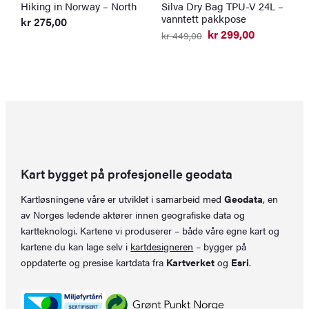
Hiking in Norway – North
Silva Dry Bag TPU-V 24L –
G
vanntett pakkpose
1
kr
275,00
t
kr
299,00
kr
449,00
Opprinnelig
Nåværende
k
pris
pris
O
N
var:
er:
p
p
kr 449,00.
kr 299,00.
v
er
k
k
Kart bygget på profesjonelle geodata
Kartløsningene våre er utviklet i samarbeid med
Geodata
, en
av Norges ledende aktører innen geografiske data og
kartteknologi. Kartene vi produserer – både våre egne kart og
kartene du kan lage selv i
kartdesigneren
– bygger på
oppdaterte og presise kartdata fra
Kartverket
og
Esri
.