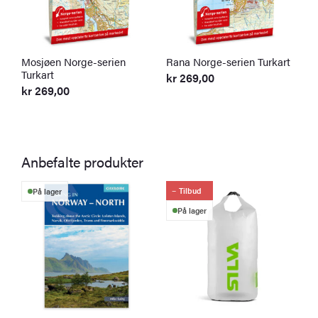
Mosjøen Norge-serien
Rana Norge-serien Turkart
S
Turkart
T
kr
269,00
kr
269,00
k
Anbefalte produkter
Tilbud
På lager
På lager