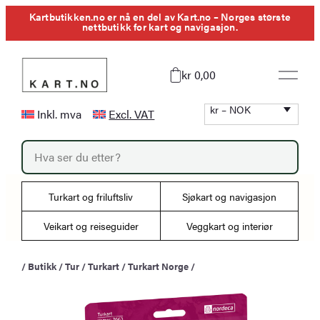
Hopp
Kartbutikken.no er nå en del av Kart.no – Norges største
nettbutikk for kart og navigasjon.
til
innhold
kr 0,00
kr – NOK
Inkl. mva
Excl. VAT
P
r
o
d
u
Turkart og friluftsliv
Sjøkart og navigasjon
c
t
s
Veikart og reiseguider
Veggkart og interiør
s
e
a
/
Butikk
/
Tur
/
Turkart
/
Turkart Norge
/
r
c
h