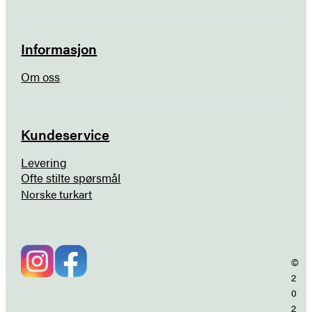
Informasjon
Om oss
Kundeservice
Levering
Ofte stilte spørsmål
Norske turkart
©
2
0
2