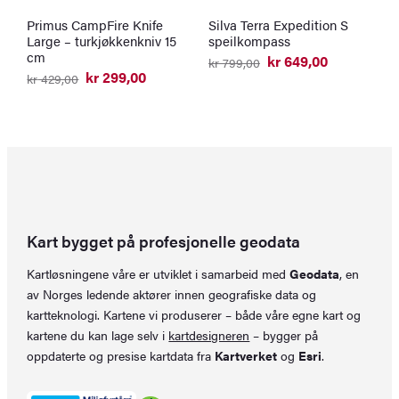
Primus CampFire Knife
Silva Terra Expedition S
P
Large – turkjøkkenkniv 15
speilkompass
B
cm
t
kr
649,00
kr
799,00
Opprinnelig
Nåværende
kr
299,00
kr
429,00
k
pris
pris
Opprinnelig
Nåværende
O
N
var:
er:
pris
pris
p
p
kr 799,00.
kr 649,00.
var:
er:
v
er
kr 429,00.
kr 299,00.
k
k
Kart bygget på profesjonelle geodata
Kartløsningene våre er utviklet i samarbeid med
Geodata
, en
av Norges ledende aktører innen geografiske data og
kartteknologi. Kartene vi produserer – både våre egne kart og
kartene du kan lage selv i
kartdesigneren
– bygger på
oppdaterte og presise kartdata fra
Kartverket
og
Esri
.