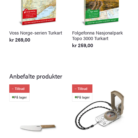
Voss Norge-serien Turkart
Folgefonna Nasjonalpark
F
Topo 3000 Turkart
kr
269,00
F
kr
259,00
Anbefalte produkter
Tilbud
Tilbud
På lager
På lager