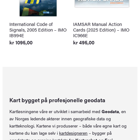
International Code of
IAMSAR Manual Action
I
Signals, 2005 Edition – IMO
Cards (2025 Edition) – IMO
(
IB994E
IC966E
I
kr
1095,00
kr
495,00
k
Kart bygget på profesjonelle geodata
Kartløsningene våre er utviklet i samarbeid med
Geodata
, en
av Norges ledende aktører innen geografiske data og
kartteknologi. Kartene vi produserer – både våre egne kart og
kartene du kan lage selv i
kartdesigneren
– bygger på
oppdaterte og presise kartdata fra
Kartverket
og
Esri
.