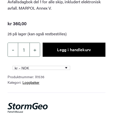
Avfallsdagbok del 1 for alle skip, inkludert elektronisk
avfall. MARPOL Annex V.
kr
360,00
26 på lager (kan også restbestilles)
–
+
Legg i handlekurv
Garbage
Record
Book
kr – NOK
Part
Produktnummer:
X1536
I
Kategori:
Loggbøker
–
All
Ships
(incl.
E-