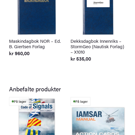
Maskindagbok NOR – Ed.
Dekksdagbok Innenriks –
G
B. Giertsen Forlag
StormGeo (Nautisk Forlag)
N
– X1010
X
kr
960,00
kr
535,00
k
Anbefalte produkter
På lager
På lager