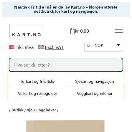
Hopp
Nautisk Fritid er nå en del av Kart.no – Norges største
nettbutikk for kart og navigasjon.
til
innhold
kr 0,00
kr – NOK
Inkl. mva
Excl. VAT
P
r
o
d
u
Turkart og friluftsliv
Sjøkart og navigasjon
c
t
s
Veikart og reiseguider
Veggkart og interiør
s
e
a
/
Butikk
/
Sjø
/
Loggbøker
/
r
c
h