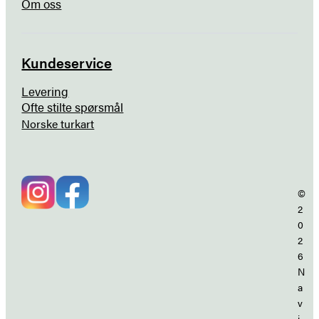
Om oss
Kundeservice
Levering
Ofte stilte spørsmål
Norske turkart
©
2
0
2
6
N
a
v
i