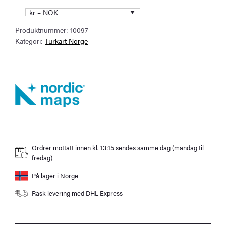
serien
kr – NOK
Turkart
Produktnummer:
10097
antall
Kategori:
Turkart Norge
Ordrer mottatt innen kl. 13:15 sendes samme dag (mandag til
fredag)
På lager i Norge
Rask levering med DHL Express