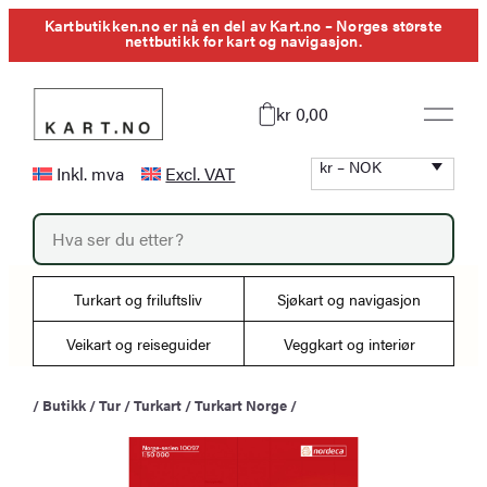
Hopp
Kartbutikken.no er nå en del av Kart.no – Norges største
nettbutikk for kart og navigasjon.
til
innhold
kr 0,00
kr – NOK
Inkl. mva
Excl. VAT
P
r
o
d
u
Turkart og friluftsliv
Sjøkart og navigasjon
c
t
s
Veikart og reiseguider
Veggkart og interiør
s
e
a
/
Butikk
/
Tur
/
Turkart
/
Turkart Norge
/
r
c
h