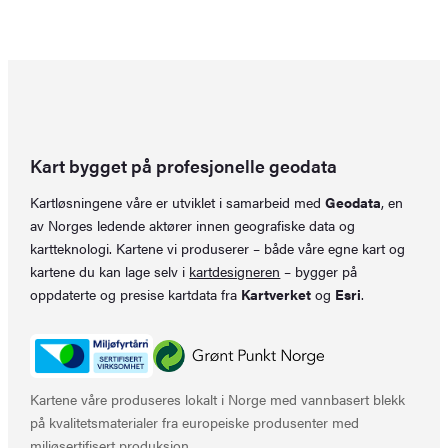
pris
pris
var:
er:
kr 449,00.
kr 299,00.
Kart bygget på profesjonelle geodata
Kartløsningene våre er utviklet i samarbeid med
Geodata
, en
av Norges ledende aktører innen geografiske data og
kartteknologi. Kartene vi produserer – både våre egne kart og
kartene du kan lage selv i
kartdesigneren
– bygger på
oppdaterte og presise kartdata fra
Kartverket
og
Esri
.
Kartene våre produseres lokalt i Norge med vannbasert blekk
på kvalitetsmaterialer fra europeiske produsenter med
miljøsertifisert produksjon.