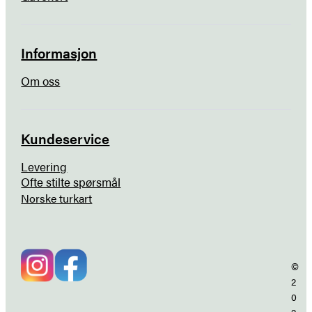
Informasjon
Om oss
Kundeservice
Levering
Ofte stilte spørsmål
Norske turkart
©
2
0
2