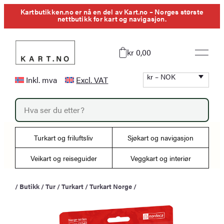
Hopp
Kartbutikken.no er nå en del av Kart.no – Norges største
nettbutikk for kart og navigasjon.
til
innhold
kr 0,00
kr – NOK
Inkl. mva
Excl. VAT
P
r
o
d
u
Turkart og friluftsliv
Sjøkart og navigasjon
c
t
s
Veikart og reiseguider
Veggkart og interiør
s
e
a
/
Butikk
/
Tur
/
Turkart
/
Turkart Norge
/
r
c
h