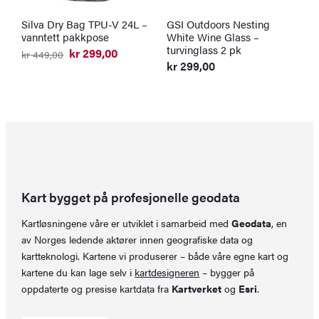
Silva Dry Bag TPU-V 24L –
GSI Outdoors Nesting
G
vanntett pakkpose
White Wine Glass –
1
turvinglass 2 pk
t
kr
299,00
kr
449,00
Opprinnelig
Nåværende
kr
299,00
k
pris
pris
O
N
var:
er:
p
p
kr 449,00.
kr 299,00.
v
er
k
k
Kart bygget på profesjonelle geodata
Kartløsningene våre er utviklet i samarbeid med
Geodata
, en
av Norges ledende aktører innen geografiske data og
kartteknologi. Kartene vi produserer – både våre egne kart og
kartene du kan lage selv i
kartdesigneren
– bygger på
oppdaterte og presise kartdata fra
Kartverket
og
Esri
.