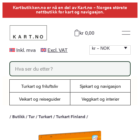
Hopp
Kartbutikken.no er nå en del av Kart.no – Norges største
nettbutikk for kart og navigasjon.
til
innhold
kr 0,00
kr – NOK
Inkl. mva
Excl. VAT
P
r
o
d
u
Turkart og friluftsliv
Sjøkart og navigasjon
c
t
s
Veikart og reiseguider
Veggkart og interiør
s
e
a
/
Butikk
/
Tur
/
Turkart
/
Turkart Finland
/
r
c
h