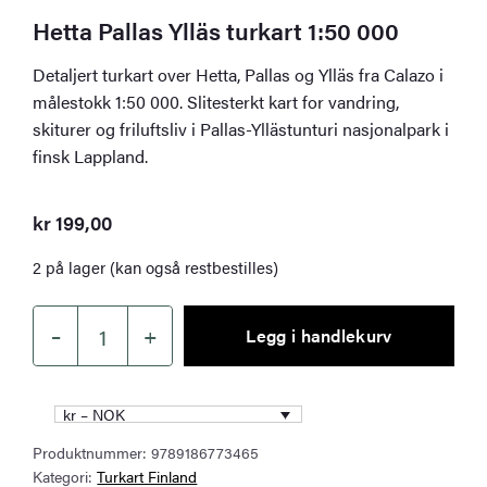
Hetta Pallas Ylläs turkart 1:50 000
Detaljert turkart over Hetta, Pallas og Ylläs fra Calazo i
målestokk 1:50 000. Slitesterkt kart for vandring,
skiturer og friluftsliv i Pallas-Yllästunturi nasjonalpark i
finsk Lappland.
kr
199,00
2 på lager (kan også restbestilles)
–
+
Legg i handlekurv
Hetta
Pallas
Ylläs
kr – NOK
turkart
Produktnummer:
9789186773465
1:50
Kategori:
Turkart Finland
000