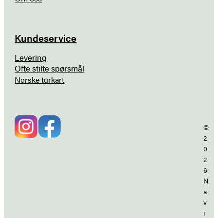
Kundeservice
Levering
Ofte stilte spørsmål
Norske turkart
©
2
0
2
6
N
a
v
i