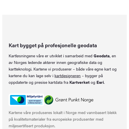
kr 429,00.
kr 349,00.
var:
er:
kr 449,00.
kr 299,00.
Kart bygget på profesjonelle geodata
Kartløsningene våre er utviklet i samarbeid med
Geodata
, en
av Norges ledende aktører innen geografiske data og
kartteknologi. Kartene vi produserer – både våre egne kart og
kartene du kan lage selv i
kartdesigneren
– bygger på
oppdaterte og presise kartdata fra
Kartverket
og
Esri
.
Kartene våre produseres lokalt i Norge med vannbasert blekk
på kvalitetsmaterialer fra europeiske produsenter med
miljøsertifisert produksjon.