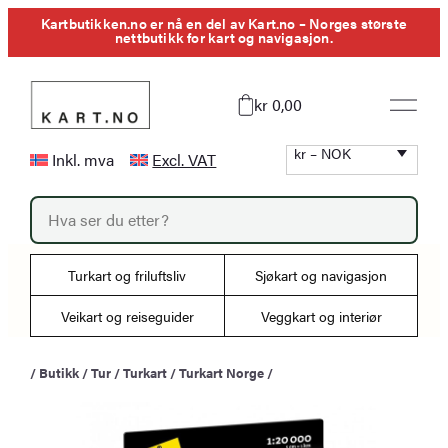
Hopp
Kartbutikken.no er nå en del av Kart.no – Norges største
nettbutikk for kart og navigasjon.
til
innhold
kr 0,00
kr – NOK
Inkl. mva
Excl. VAT
P
r
o
d
u
Turkart og friluftsliv
Sjøkart og navigasjon
c
t
s
Veikart og reiseguider
Veggkart og interiør
s
e
a
/
Butikk
/
Tur
/
Turkart
/
Turkart Norge
/
r
c
h