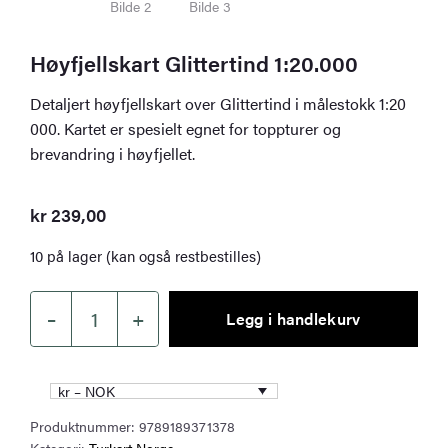
Høyfjellskart Glittertind 1:20.000
Detaljert høyfjellskart over Glittertind i målestokk 1:20
000. Kartet er spesielt egnet for toppturer og
brevandring i høyfjellet.
kr
239,00
10 på lager (kan også restbestilles)
–
+
Legg i handlekurv
Høyfjellskart
Glittertind
1:20.000
kr – NOK
antall
Produktnummer:
9789189371378
Kategori:
Turkart Norge