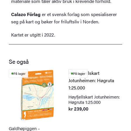
materiale som tåler aktiv bruk i krevende forhold.
Calazo Förlag
er et svensk forlag som spesialiserer
seg på kart og bøker for friluftsliv i Norden.
Kartet er utgitt i 2022.
Se også
På lager
På lager
Høyfjellskart Jotunheimen:
Høgruta 1:25.000
kr
239,00
Galdhøpiggen –
G