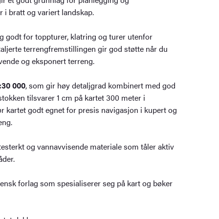
 i bratt og variert landskap.
 godt for toppturer, klatring og turer utenfor
aljerte terrengfremstillingen gir god støtte når du
evende og eksponert terreng.
:30 000
, som gir høy detaljgrad kombinert med god
stokken tilsvarer 1 cm på kartet 300 meter i
r kartet godt egnet for presis navigasjon i kupert og
eng.
litesterkt og vannavvisende materiale som tåler aktiv
åder.
vensk forlag som spesialiserer seg på kart og bøker