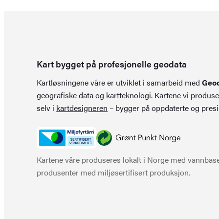
kr 449,0
kr 299,0
Kart bygget på profesjonelle geodata
Kartløsningene våre er utviklet i samarbeid med
Geo
geografiske data og kartteknologi. Kartene vi produse
selv i
kartdesigneren
– bygger på oppdaterte og presi
Kartene våre produseres lokalt i Norge med vannbaser
produsenter med miljøsertifisert produksjon.