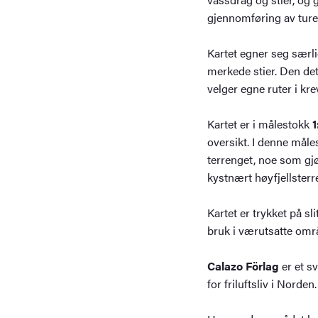
gjennomføring av turer
Kartet egner seg særlig
merkede stier. Den det
velger egne ruter i kr
Kartet er i målestokk
1
oversikt. I denne måle
terrenget, noe som gjø
kystnært høyfjellsterr
Kartet er trykket på s
bruk i værutsatte omr
Calazo Förlag
er et s
for friluftsliv i Norden.