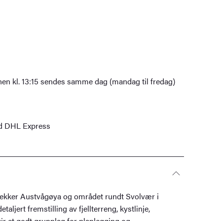
nen kl. 13:15 sendes samme dag (mandag til fredag)
ed DHL Express
 dekker Austvågøya og området rundt Svolvær i
etaljert fremstilling av fjellterreng, kystlinje,
gir et godt grunnlag for planlegging og