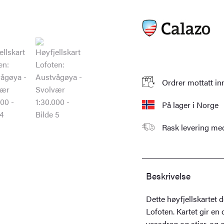
antall
Ordrer mottatt in
På lager i Norge
Rask levering m
Beskrivelse
Dette høyfjellskartet
Lofoten. Kartet gir en d
vassdrag og stier, og 