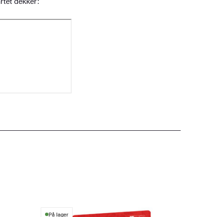
rtet dekker:
På lager