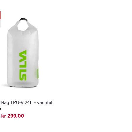
y Bag TPU-V 24L – vanntett
e
kr
299,00
elig
nde