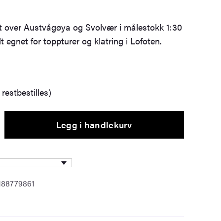
art over Austvågøya og Svolvær i målestokk 1:30
t egnet for toppturer og klatring i Lofoten.
restbestilles)
Legg i handlekurv
188779861