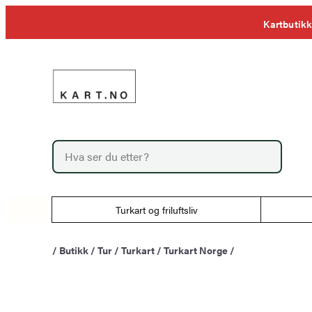
Hopp
Kartbutikk
til
innhold
P
r
o
d
u
Turkart og friluftsliv
c
t
s
/
Butikk
/
Tur
/
Turkart
/
Turkart Norge
/
s
e
a
r