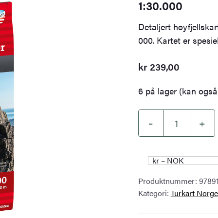
1:30.000
Detaljert høyfjellsk
000. Kartet er spesiel
kr
239,00
6 på lager (kan også 
–
+
Høyfjellskart
Lofoten:
Austvågøya
kr – NOK
–
Produktnummer:
9789
Svolvær
Kategori:
Turkart Norge
1:30.000