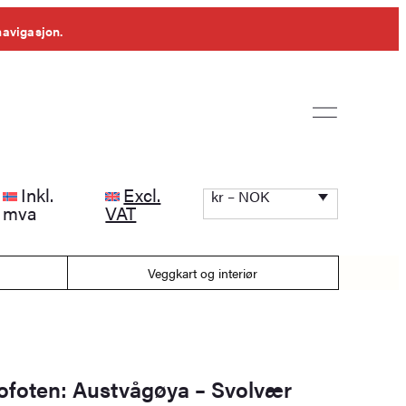
navigasjon.
Inkl.
Excl.
kr – NOK
mva
VAT
Veggkart og interiør
Lofoten: Austvågøya – Svolvær