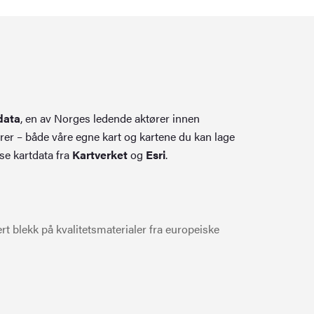
0.
0.
data
, en av Norges ledende aktører innen
rer – både våre egne kart og kartene du kan lage
se kartdata fra
Kartverket
og
Esri
.
t blekk på kvalitetsmaterialer fra europeiske