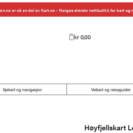
en.no er nå en del av Kart.no – Norges største nettbutikk for kart og 
kr 0,00
Sjøkart og navigasjon
Veikart og reiseguider
Høyfjellskart 