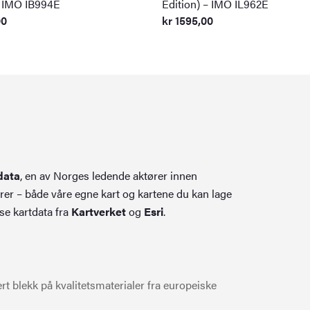
– IMO IB994E
Edition) – IMO IL962E
00
kr
1595,00
data
, en av Norges ledende aktører innen
rer – både våre egne kart og kartene du kan lage
se kartdata fra
Kartverket
og
Esri
.
t blekk på kvalitetsmaterialer fra europeiske