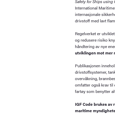
Safety for Ships using
International Maritime
internasjonale sikkerh
drivstoff med lavt fl
Regelverket er utviklet 
og redusere risiko knyt
håndtering av nye ene
utviklingen mot mer m
Publikasjonen inneholde
drivstoffsystemer, tan
overvåkning, brannbes
omfatter også krav til
fartøy som benytter alt
IGF Code brukes av re
maritime myndighete