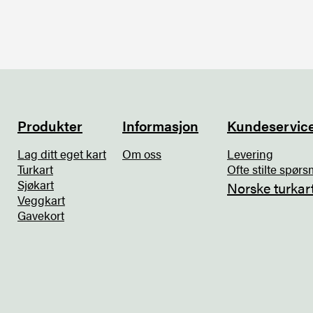
Produkter
Informasjon
Kundeservic
Lag ditt eget kart
Om oss
Levering
Turkart
Ofte stilte spørs
Sjøkart
Norske turkar
Veggkart
Gavekort