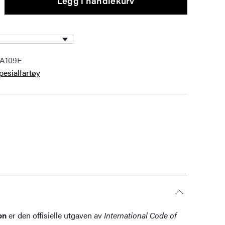
Legg i handlekurv
IA109E
pesialfartøy
on
er den offisielle utgaven av
International Code of