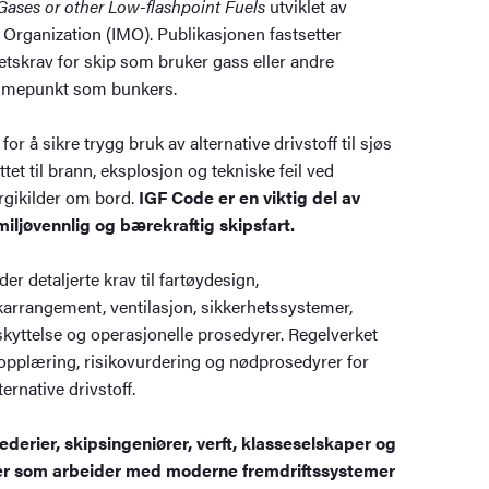
 Gases or other Low-flashpoint Fuels
utviklet av
 Organization (IMO). Publikasjonen fastsetter
etskrav for skip som bruker gass eller andre
ammepunkt som bunkers.
for å sikre trygg bruk av alternative drivstoff til sjøs
tet til brann, eksplosjon og tekniske feil ved
rgikilder om bord.
IGF Code er en viktig del av
iljøvennlig og bærekraftig skipsfart.
r detaljerte krav til fartøydesign,
karrangement, ventilasjon, sikkerhetssystemer,
kyttelse og operasjonelle prosedyrer. Regelverket
 opplæring, risikovurdering og nødprosedyrer for
ernative drivstoff.
derier, skipsingeniører, verft, klasseselskaper og
r som arbeider med moderne fremdriftssystemer