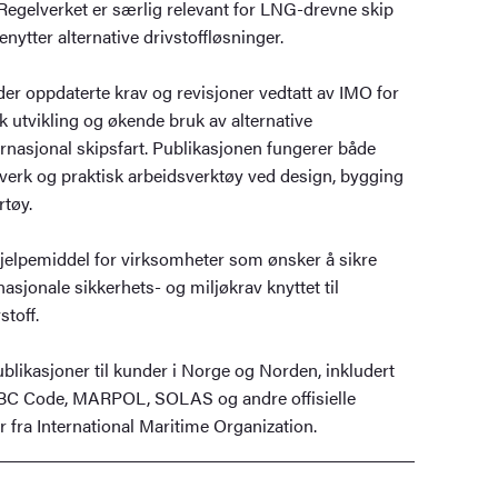
egelverket er særlig relevant for LNG-drevne skip
nytter alternative drivstoffløsninger.
er oppdaterte krav og revisjoner vedtatt av IMO for
sk utvikling og økende bruk av alternative
ernasjonal skipsfart. Publikasjonen fungerer både
verk og praktisk arbeidsverktøy ved design, bygging
rtøy.
hjelpemiddel for virksomheter som ønsker å sikre
sjonale sikkerhets- og miljøkrav knyttet til
stoff.
blikasjoner til kunder i Norge og Norden, inkludert
IBC Code, MARPOL, SOLAS og andre offisielle
 fra International Maritime Organization.