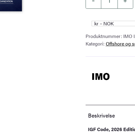
–
+
IGF
Code,
2026
kr – NOK
Edition
Produktnummer:
IMO 
–
Kategori:
Offshore og s
IMO
IA109E
antall
Beskrivelse
IGF Code, 2026 Editi