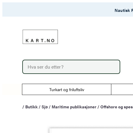
Hopp
Nautisk F
til
innhold
P
r
o
d
u
Turkart og friluftsliv
c
t
s
/
Butikk
/
Sjø
/
Maritime publikasjoner
/
Offshore og spes
s
e
a
r