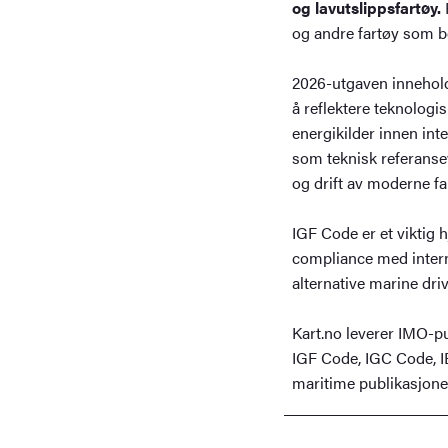
og lavutslippsfartøy.
R
og andre fartøy som be
2026-utgaven innehold
å reflektere teknologi
energikilder innen int
som teknisk referanse
og drift av moderne fa
IGF Code er et viktig 
compliance med interna
alternative marine driv
Kart.no leverer IMO-pu
IGF Code, IGC Code, 
maritime publikasjoner