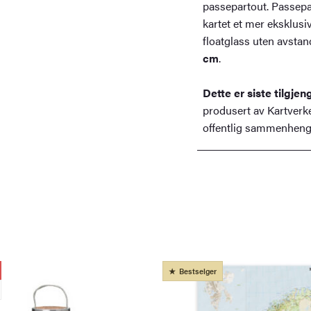
passepartout. Passepa
kartet et mer eksklusi
floatglass uten avstan
cm
.
Dette er siste tilgje
produsert av Kartverket
offentlig sammenheng
Bestselger