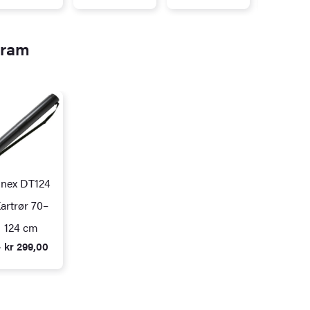
gram
inex DT124
artrør 70–
124 cm
 kr 299,00