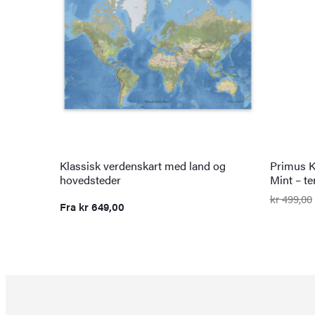
Klassisk verdenskart med land og
Primus K
hovedsteder
Mint – t
kr
499,00
Fra
kr
649,00
Opprinn
Nåvære
pris
pris
var:
er:
kr 499,0
kr 349,0