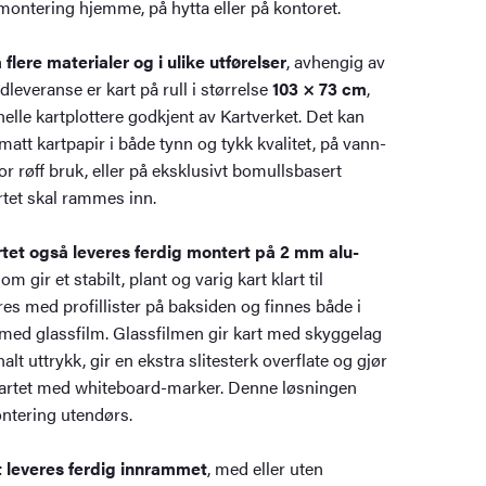
ontering hjemme, på hytta eller på kontoret.
flere materialer og i ulike utførelser
, avhengig av
everanse er kart på rull i størrelse
103 × 73 cm
,
elle kartplottere godkjent av Kartverket. Det kan
matt kartpapir i både tynn og tykk kvalitet, på vann-
or røff bruk, eller på eksklusivt bomullsbasert
tet skal rammes inn.
tet også leveres ferdig montert på 2 mm alu-
om gir et stabilt, plant og varig kart klart til
es med profillister på baksiden og finnes både i
 med glassfilm. Glassfilmen gir kart med skyggelag
alt uttrykk, gir en ekstra slitesterk overflate og gjør
kartet med whiteboard-marker. Denne løsningen
ntering utendørs.
t leveres ferdig innrammet
, med eller uten