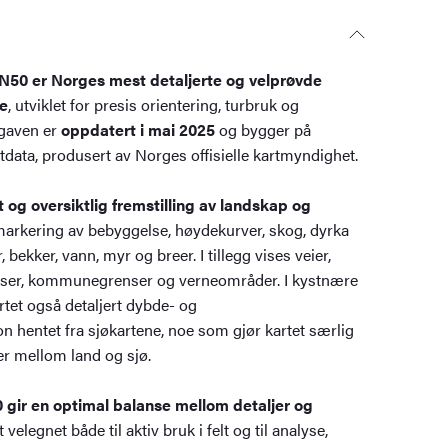
N50 er Norges mest detaljerte og velprøvde
ie
, utviklet for presis orientering, turbruk og
tgaven er
oppdatert i mai 2025
og bygger på
tdata, produsert av Norges offisielle kartmyndighet.
t og oversiktlig fremstilling av landskap og
markering av bebyggelse, høydekurver, skog, dyrka
 bekker, vann, myr og breer. I tillegg vises veier,
plasser, kommunegrenser og verneområder. I kystnære
tet også detaljert dybde- og
 hentet fra sjøkartene, noe som gjør kartet særlig
er mellom land og sjø.
 gir en optimal balanse mellom detaljer og
t velegnet både til aktiv bruk i felt og til analyse,