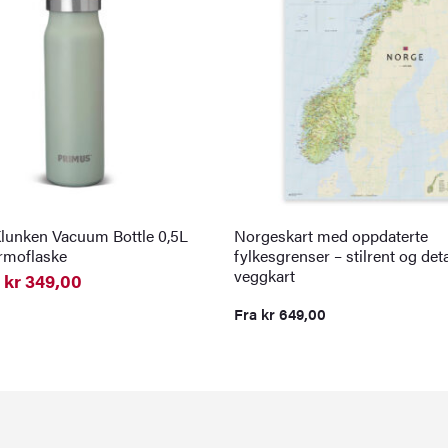
lunken Vacuum Bottle 0,5L
Norgeskart med oppdaterte
ermoflaske
fylkesgrenser – stilrent og deta
veggkart
kr
349,00
elig
nde
Fra
kr
649,00
0.
0.