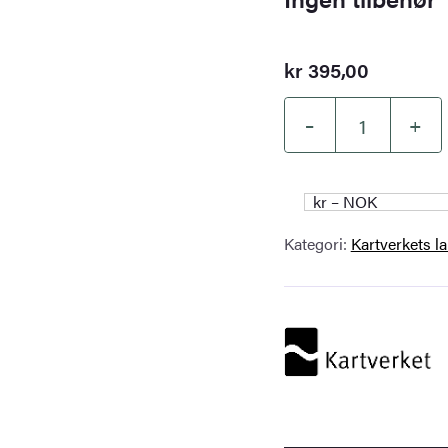
kr
395,00
–
+
Kartverket
–
landkart
kr – NOK
(N50):
Kategori:
Kartverkets l
06-
C
Sauda
antall