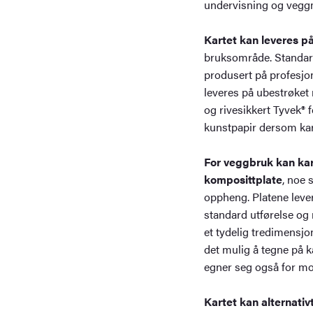
undervisning og veggm
Kartet kan leveres på 
bruksområde. Standardl
produsert på profesjon
leveres på ubestrøket 
og rivesikkert Tyvek® f
kunstpapir dersom kar
For veggbruk kan kar
komposittplate
, noe s
oppheng. Platene lever
standard utførelse og
et tydelig tredimensjon
det mulig å tegne på 
egner seg også for mo
Kartet kan alternativ