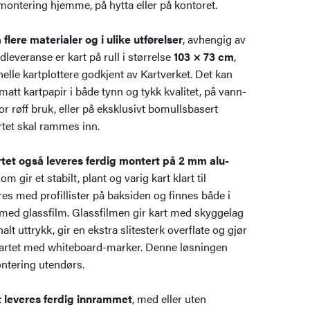
ontering hjemme, på hytta eller på kontoret.
flere materialer og i ulike utførelser
, avhengig av
everanse er kart på rull i størrelse
103 × 73 cm
,
elle kartplottere godkjent av Kartverket. Det kan
matt kartpapir i både tynn og tykk kvalitet, på vann-
or røff bruk, eller på eksklusivt bomullsbasert
tet skal rammes inn.
tet også leveres ferdig montert på 2 mm alu-
om gir et stabilt, plant og varig kart klart til
es med profillister på baksiden og finnes både i
 med glassfilm. Glassfilmen gir kart med skyggelag
alt uttrykk, gir en ekstra slitesterk overflate og gjør
kartet med whiteboard-marker. Denne løsningen
ntering utendørs.
t leveres ferdig innrammet
, med eller uten