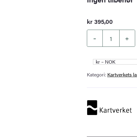
kr
395,00
–
+
Kartverket
–
landkart
kr – NOK
(N50):
Kategori:
Kartverkets l
13-
C
Sandane
antall