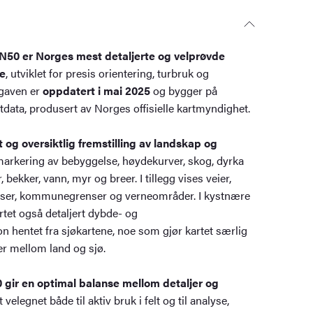
N50 er Norges mest detaljerte og velprøvde
ie
, utviklet for presis orientering, turbruk og
tgaven er
oppdatert i mai 2025
og bygger på
tdata, produsert av Norges offisielle kartmyndighet.
t og oversiktlig fremstilling av landskap og
markering av bebyggelse, høydekurver, skog, dyrka
 bekker, vann, myr og breer. I tillegg vises veier,
plasser, kommunegrenser og verneområder. I kystnære
tet også detaljert dybde- og
 hentet fra sjøkartene, noe som gjør kartet særlig
er mellom land og sjø.
 gir en optimal balanse mellom detaljer og
t velegnet både til aktiv bruk i felt og til analyse,