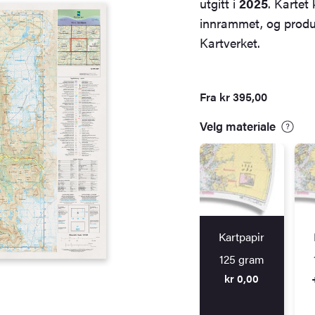
utgitt i
2025
. Kartet 
innrammet, og produs
Kartverket.
Fra
kr
395,00
Velg materiale
Kartpapir
125 gram
kr
0,00