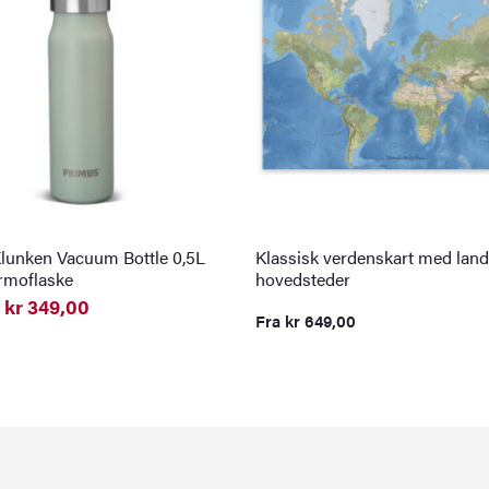
lunken Vacuum Bottle 0,5L
Klassisk verdenskart med land
ermoflaske
hovedsteder
kr
349,00
Fra
kr
649,00
elig
nde
0.
0.