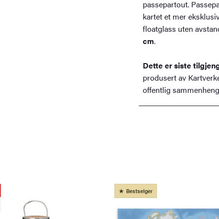
passepartout. Passepa
kartet et mer eksklusi
floatglass uten avstan
cm
.
Dette er siste tilgje
produsert av Kartverket
offentlig sammenheng
Bestselger