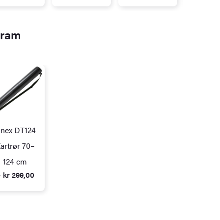
gram
inex DT124
artrør 70–
124 cm
 kr 299,00