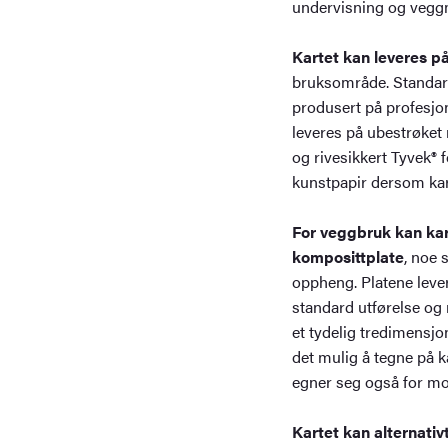
undervisning og veggm
Kartet kan leveres på 
bruksområde. Standardl
produsert på profesjon
leveres på ubestrøket 
og rivesikkert Tyvek® f
kunstpapir dersom kar
For veggbruk kan kar
komposittplate
, noe s
oppheng. Platene lever
standard utførelse og
et tydelig tredimensjon
det mulig å tegne på 
egner seg også for mo
Kartet kan alternativ