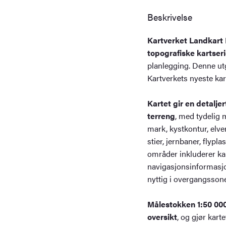
Beskrivelse
Kartverket Landkart 
topografiske kartser
planlegging. Denne u
Kartverkets nyeste kar
Kartet gir en detaljer
terreng
, med tydelig 
mark, kystkontur, elver,
stier, jernbaner, fly
områder inkluderer kar
navigasjonsinformasjon
nyttig i overgangsson
Målestokken 1:50 000
oversikt
, og gjør karte