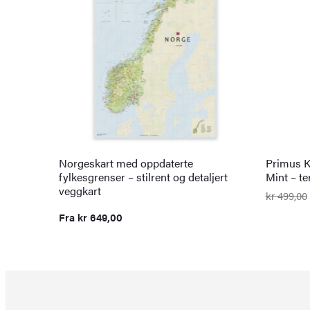
Norgeskart med oppdaterte
Primus K
fylkesgrenser – stilrent og detaljert
Mint – t
veggkart
kr
499,00
Opprinn
Nåvære
pris
pris
Fra
kr
649,00
var:
er:
kr 499,0
kr 349,0