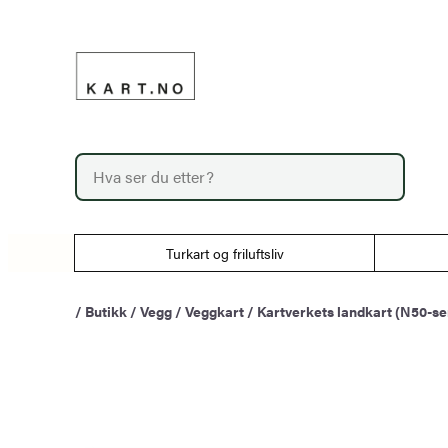
Hopp
til
innhold
P
r
o
d
u
Turkart og friluftsliv
c
t
s
/
Butikk
/
Vegg
/
Veggkart
/
Kartverkets landkart (N50-se
s
e
a
r
c
h