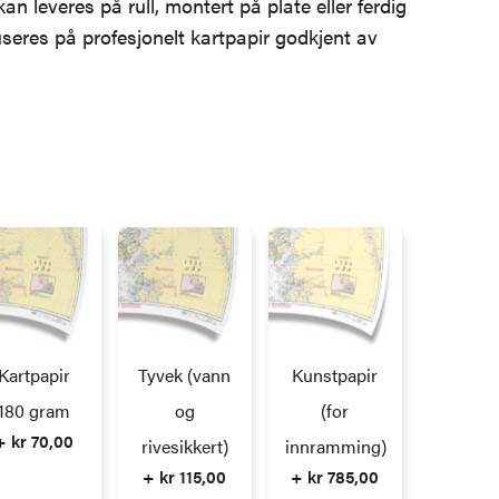
kan leveres på rull, montert på plate eller ferdig
eres på profesjonelt kartpapir godkjent av
Kartpapir
Tyvek (vann
Kunstpapir
Alupl
+ kr 23
180 gram
og
(for
+ kr 70,00
rivesikkert)
innramming)
+ kr 115,00
+ kr 785,00