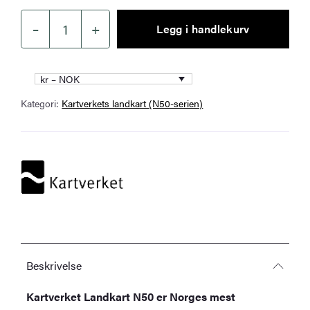
–
+
Legg i handlekurv
Kartverket
–
landkart
kr – NOK
(N50):
Kategori:
Kartverkets landkart (N50-serien)
37-
E
Setermoen
antall
Beskrivelse
Kartverket Landkart N50 er Norges mest