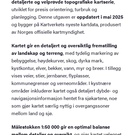
detaljerte og velprøvde topografiske kartserie
,
utviklet for presis orientering, turbruk og
planlegging. Denne utgaven er
oppdatert i mai 2025
og bygger på Kartverkets nyeste kartdata, produsert
av Norges offisielle kartmyndighet.
Kartet gir en detaljert og oversiktlig fremstilling
av landskap og terreng
, med tydelig markering av
bebyggelse, høydekurver, skog, dyrka mark,
kystkontur, elver, bekker, vann, myr og breer. I tillegg
vises veier, stier, jernbaner, flyplasser,
kommunegrenser og verneområder. I kystnære
områder inkluderer kartet også detaljert dybde- og
navigasjonsinformasjon hentet fra sjøkartene, noe
som gjør kartet særlig nyttig i overgangssoner
mellom land og sjø.
Målestokken 1:50 000 gir en optimal balanse
mellom detaljer og oversikt
, og gjør kartet velegnet