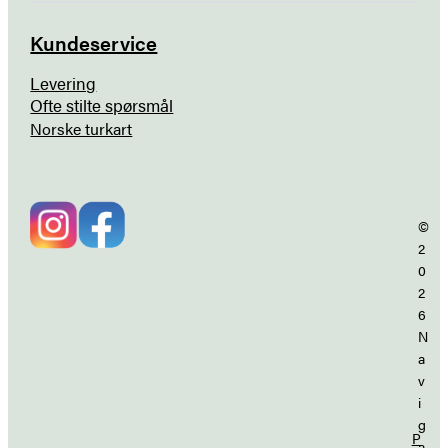
Kundeservice
Levering
Ofte stilte spørsmål
Norske turkart
©
2
0
2
6
N
a
v
i
g
P
a