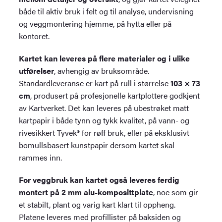
både til aktiv bruk i felt og til analyse, undervisning
og veggmontering hjemme, på hytta eller på
kontoret.
Kartet kan leveres på flere materialer og i ulike
utførelser
, avhengig av bruksområde.
Standardleveranse er kart på rull i størrelse
103 × 73
cm
, produsert på profesjonelle kartplottere godkjent
av Kartverket. Det kan leveres på ubestrøket matt
kartpapir i både tynn og tykk kvalitet, på vann- og
rivesikkert Tyvek® for røff bruk, eller på eksklusivt
bomullsbasert kunstpapir dersom kartet skal
rammes inn.
For veggbruk kan kartet også leveres ferdig
montert på 2 mm alu-komposittplate
, noe som gir
et stabilt, plant og varig kart klart til oppheng.
Platene leveres med profillister på baksiden og