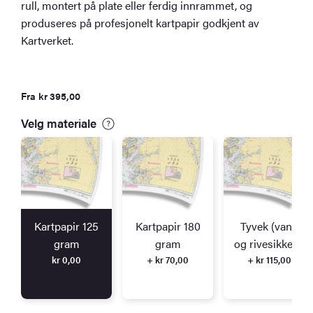
rull, montert på plate eller ferdig innrammet, og
produseres på profesjonelt kartpapir godkjent av
Kartverket.
Fra
kr
395,00
Velg materiale
Kartpapir 125
Kartpapir 180
Tyvek (vann
gram
gram
og rivesikkert)
kr
0,00
+ kr 70,00
+ kr 115,00