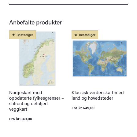
Anbefalte produkter
Bestselger
Bestselger
Norgeskart med
Klassisk verdenskart med
P
oppdaterte fylkesgrenser –
land og hovedsteder
B
stilrent og detaljert
t
Fra
kr
649,00
veggkart
k
O
N
p
p
Fra
kr
649,00
v
er
k
k