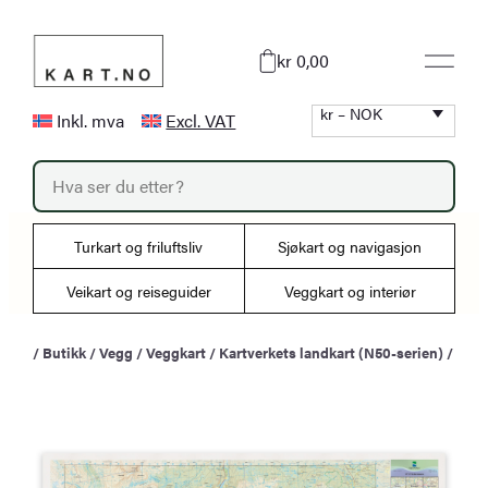
Hopp
til
kr 0,00
innhold
kr – NOK
Inkl. mva
Excl. VAT
P
r
o
d
u
Turkart og friluftsliv
Sjøkart og navigasjon
c
t
s
Veikart og reiseguider
Veggkart og interiør
s
e
a
/
Butikk
/
Vegg
/
Veggkart
/
Kartverkets landkart (N50-serien)
/
r
c
h