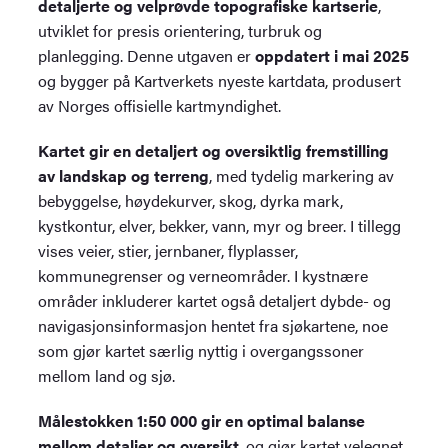
detaljerte og velprøvde topografiske kartserie
,
utviklet for presis orientering, turbruk og
planlegging. Denne utgaven er
oppdatert i mai 2025
og bygger på Kartverkets nyeste kartdata, produsert
av Norges offisielle kartmyndighet.
Kartet gir en detaljert og oversiktlig fremstilling
av landskap og terreng
, med tydelig markering av
bebyggelse, høydekurver, skog, dyrka mark,
kystkontur, elver, bekker, vann, myr og breer. I tillegg
vises veier, stier, jernbaner, flyplasser,
kommunegrenser og verneområder. I kystnære
områder inkluderer kartet også detaljert dybde- og
navigasjonsinformasjon hentet fra sjøkartene, noe
som gjør kartet særlig nyttig i overgangssoner
mellom land og sjø.
Målestokken 1:50 000 gir en optimal balanse
mellom detaljer og oversikt
, og gjør kartet velegnet