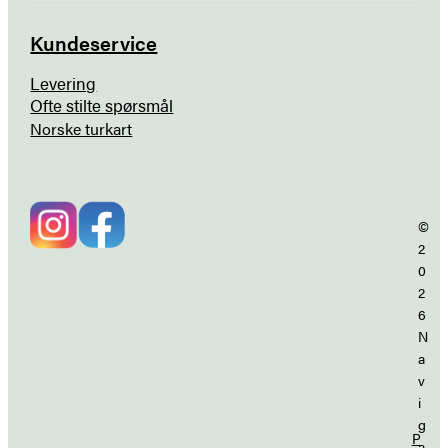
Kundeservice
Levering
Ofte stilte spørsmål
Norske turkart
©
2
0
2
6
N
a
v
i
g
P
a