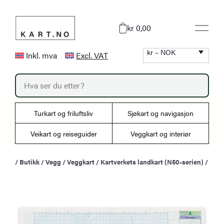
Hopp
til
kr 0,00
innhold
kr – NOK
Inkl. mva
Excl. VAT
P
r
o
d
u
Turkart og friluftsliv
Sjøkart og navigasjon
c
t
s
Veikart og reiseguider
Veggkart og interiør
s
e
a
/
Butikk
/
Vegg
/
Veggkart
/
Kartverkets landkart (N50-serien)
/
r
c
h