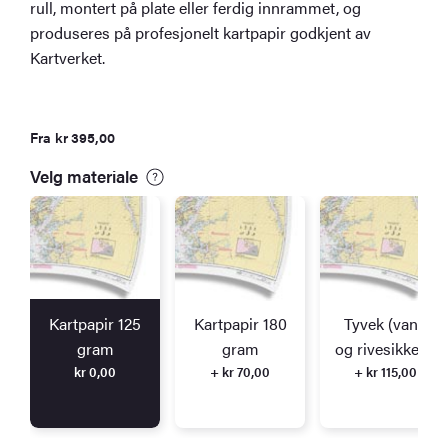
rull, montert på plate eller ferdig innrammet, og
produseres på profesjonelt kartpapir godkjent av
Kartverket.
Fra
kr
395,00
Velg materiale
Kartpapir 125
Kartpapir 180
Tyvek (vann
gram
gram
og rivesikkert)
kr
0,00
+ kr 70,00
+ kr 115,00