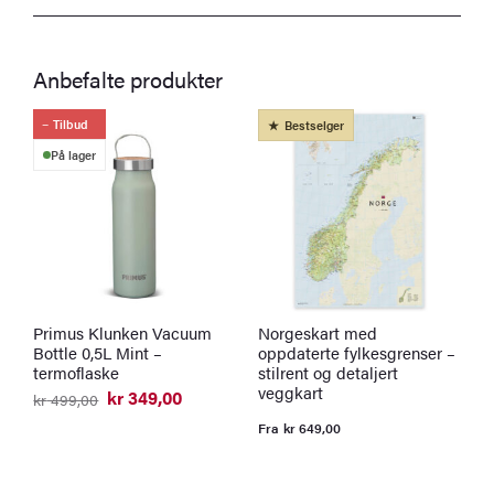
Anbefalte produkter
Tilbud
Bestselger
På lager
Primus Klunken Vacuum
Norgeskart med
K
Bottle 0,5L Mint –
oppdaterte fylkesgrenser –
l
termoflaske
stilrent og detaljert
F
veggkart
kr
349,00
kr
499,00
Opprinnelig
Nåværende
pris
pris
Fra
kr
649,00
var:
er:
kr 499,00.
kr 349,00.