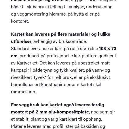
både til aktiv bruk i felt og til analyse, undervisning
og veggmontering hjemme, på hytta eller på
kontoret.
Kartet kan leveres på flere materialer og i ulike
utførelser
, avhengig av bruksområde.
Standardleveranse er kart på rull i størrelse
103 × 73
cm
, produsert på profesjonelle kartplottere godkjent
av Kartverket. Det kan leveres på ubestrøket matt
kartpapir i både tynn og tykk kvalitet, på vann- og
rivesikkert Tyvek® for røff bruk, eller på eksklusivt
bomullsbasert kunstpapir dersom kartet skal
rammes inn.
For veggbruk kan kartet også leveres ferdig
montert på 2 mm alu-komposittplate
, noe som gir
et stabilt, plant og varig kart klart til oppheng.
Platene leveres med profillister på baksiden og