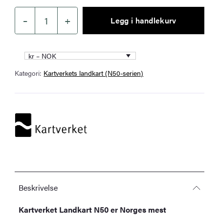
–
+
Legg i handlekurv
Kartverket
–
landkart
kr – NOK
(N50):
Kategori:
Kartverkets landkart (N50-serien)
42-
B
Nordfugløya
antall
Beskrivelse
Kartverket Landkart N50 er Norges mest