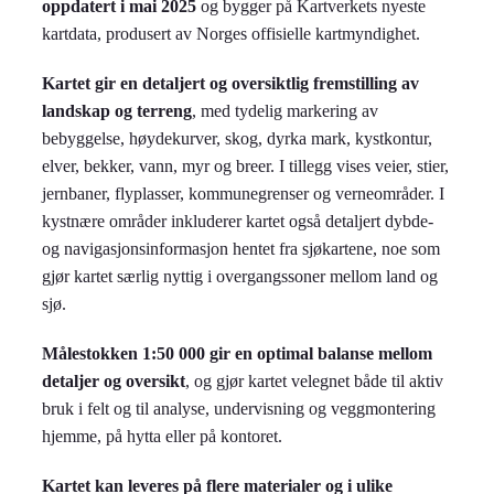
oppdatert i mai 2025
og bygger på Kartverkets nyeste
kartdata, produsert av Norges offisielle kartmyndighet.
Kartet gir en detaljert og oversiktlig fremstilling av
landskap og terreng
, med tydelig markering av
bebyggelse, høydekurver, skog, dyrka mark, kystkontur,
elver, bekker, vann, myr og breer. I tillegg vises veier, stier,
jernbaner, flyplasser, kommunegrenser og verneområder. I
kystnære områder inkluderer kartet også detaljert dybde-
og navigasjonsinformasjon hentet fra sjøkartene, noe som
gjør kartet særlig nyttig i overgangssoner mellom land og
sjø.
Målestokken 1:50 000 gir en optimal balanse mellom
detaljer og oversikt
, og gjør kartet velegnet både til aktiv
bruk i felt og til analyse, undervisning og veggmontering
hjemme, på hytta eller på kontoret.
Kartet kan leveres på flere materialer og i ulike