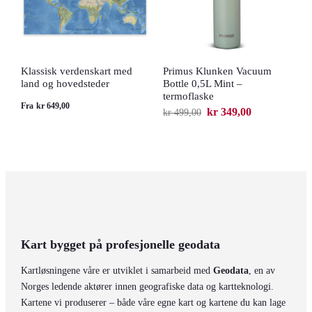
Klassisk verdenskart med
Primus Klunken Vacuum
N
land og hovedsteder
Bottle 0,5L Mint –
f
termoflaske
d
Fra
kr
649,00
kr
349,00
kr
499,00
F
Opprinnelig
Nåværende
pris
pris
var:
er:
kr 499,00.
kr 349,00.
Kart bygget på profesjonelle geodata
Kartløsningene våre er utviklet i samarbeid med
Geodata
, en av
Norges ledende aktører innen geografiske data og kartteknologi.
Kartene vi produserer – både våre egne kart og kartene du kan lage