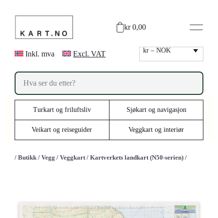
Hopp
til
kr 0,00
innhold
kr – NOK
Inkl. mva
Excl. VAT
P
r
o
d
u
Turkart og friluftsliv
Sjøkart og navigasjon
c
t
s
Veikart og reiseguider
Veggkart og interiør
s
e
a
/
Butikk
/
Vegg
/
Veggkart
/
Kartverkets landkart (N50-serien)
/
r
c
h