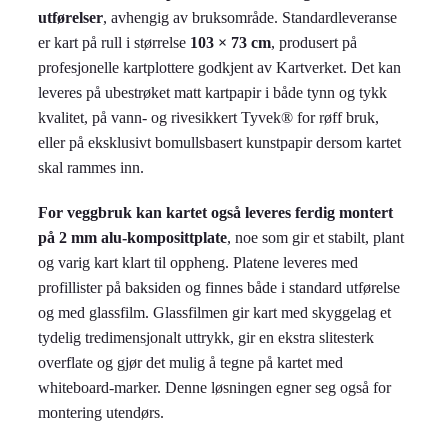
utførelser
, avhengig av bruksområde. Standardleveranse
er kart på rull i størrelse
103 × 73 cm
, produsert på
profesjonelle kartplottere godkjent av Kartverket. Det kan
leveres på ubestrøket matt kartpapir i både tynn og tykk
kvalitet, på vann- og rivesikkert Tyvek® for røff bruk,
eller på eksklusivt bomullsbasert kunstpapir dersom kartet
skal rammes inn.
For veggbruk kan kartet også leveres ferdig montert
på 2 mm alu-komposittplate
, noe som gir et stabilt, plant
og varig kart klart til oppheng. Platene leveres med
profillister på baksiden og finnes både i standard utførelse
og med glassfilm. Glassfilmen gir kart med skyggelag et
tydelig tredimensjonalt uttrykk, gir en ekstra slitesterk
overflate og gjør det mulig å tegne på kartet med
whiteboard-marker. Denne løsningen egner seg også for
montering utendørs.