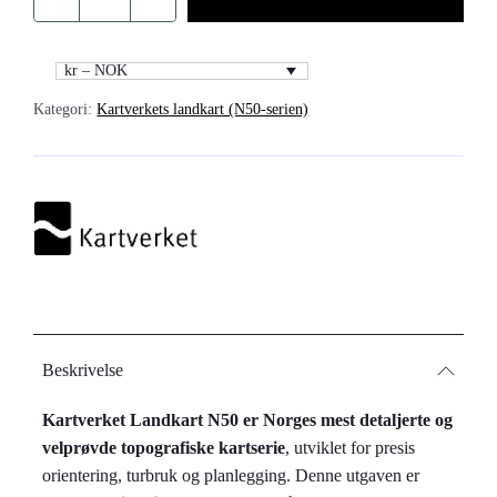
Kartverket
–
landkart
kr – NOK
(N50):
Kategori:
Kartverkets landkart (N50-serien)
42-
L
Kiberg
antall
Beskrivelse
Kartverket Landkart N50 er Norges mest detaljerte og
velprøvde topografiske kartserie
, utviklet for presis
orientering, turbruk og planlegging. Denne utgaven er