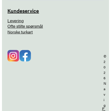
Kundeservice
Levering
Ofte stilte spørsmål
Norske turkart
©
2
0
2
6
N
a
v
i
g
P
a