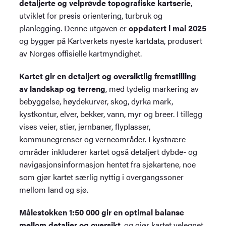
detaljerte og velprøvde topografiske kartserie
,
utviklet for presis orientering, turbruk og
planlegging. Denne utgaven er
oppdatert i mai 2025
og bygger på Kartverkets nyeste kartdata, produsert
av Norges offisielle kartmyndighet.
Kartet gir en detaljert og oversiktlig fremstilling
av landskap og terreng
, med tydelig markering av
bebyggelse, høydekurver, skog, dyrka mark,
kystkontur, elver, bekker, vann, myr og breer. I tillegg
vises veier, stier, jernbaner, flyplasser,
kommunegrenser og verneområder. I kystnære
områder inkluderer kartet også detaljert dybde- og
navigasjonsinformasjon hentet fra sjøkartene, noe
som gjør kartet særlig nyttig i overgangssoner
mellom land og sjø.
Målestokken 1:50 000 gir en optimal balanse
mellom detaljer og oversikt
, og gjør kartet velegnet