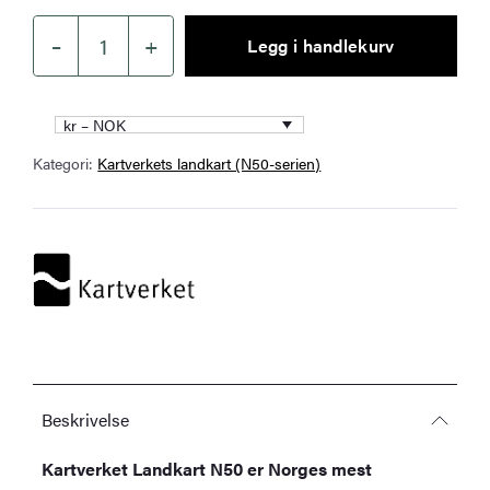
–
+
Legg i handlekurv
Kartverket
–
landkart
kr – NOK
(N50):
Kategori:
Kartverkets landkart (N50-serien)
43-
H
Båtsfjord
antall
Beskrivelse
Kartverket Landkart N50 er Norges mest