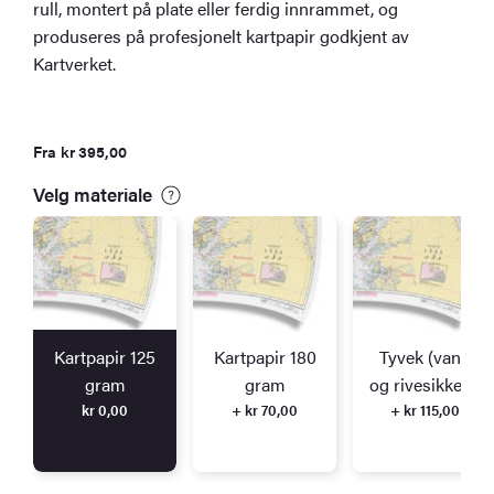
rull, montert på plate eller ferdig innrammet, og
produseres på profesjonelt kartpapir godkjent av
Kartverket.
Fra
kr
395,00
Velg materiale
Kartpapir 125
Kartpapir 180
Tyvek (vann
gram
gram
og rivesikkert)
kr
0,00
+ kr 70,00
+ kr 115,00