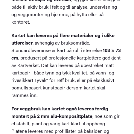
både til aktiv bruk i felt og til analyse, undervisning
og veggmontering hjemme, på hytta eller på
kontoret.
Kartet kan leveres på flere materialer og i ulike
utførelser
, avhengig av bruksområde.
Standardleveranse er kart på rull i størrelse
103 × 73
cm
, produsert på profesjonelle kartplottere godkjent
av Kartverket. Det kan leveres på ubestrøket matt
kartpapir i både tynn og tykk kvalitet, på vann- og
rivesikkert Tyvek® for røff bruk, eller på eksklusivt
bomullsbasert kunstpapir dersom kartet skal
rammes inn.
For veggbruk kan kartet også leveres ferdig
montert på 2 mm alu-komposittplate
, noe som gir
et stabilt, plant og varig kart klart til oppheng.
Platene leveres med profillister på baksiden og