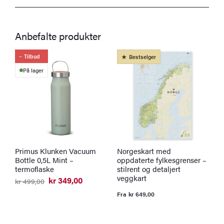
Anbefalte produkter
Tilbud
Bestselger
På lager
Primus Klunken Vacuum
Norgeskart med
K
Bottle 0,5L Mint –
oppdaterte fylkesgrenser –
l
termoflaske
stilrent og detaljert
F
veggkart
kr
349,00
kr
499,00
Opprinnelig
Nåværende
pris
pris
Fra
kr
649,00
var:
er:
kr 499,00.
kr 349,00.