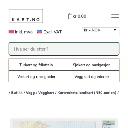
Hopp
til
kr 0,00
innhold
kr – NOK
Inkl. mva
Excl. VAT
P
r
o
d
u
Turkart og friluftsliv
Sjøkart og navigasjon
c
t
s
Veikart og reiseguider
Veggkart og interiør
s
e
a
/
Butikk
/
Vegg
/
Veggkart
/
Kartverkets landkart (N50-serien)
/
r
c
h