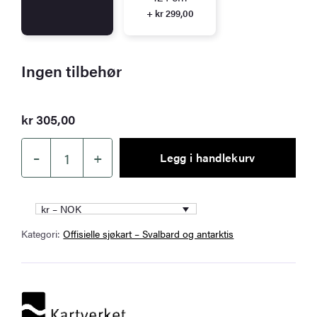
+ kr 299,00
Ingen tilbehør
kr
305,00
–
+
Legg i handlekurv
Kartverket
Nautical
Chart
kr – NOK
528
Kategori:
Offisielle sjøkart – Svalbard og antarktis
–
Storfjorden
Sør,
Isbukta
–