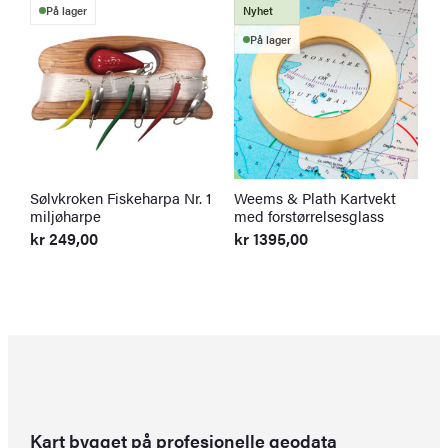
På lager
Nyhet
På lager
Sølvkroken Fiskeharpa Nr. 1
Weems & Plath Kartvekt
S
miljøharpe
med forstørrelsesglass
S
f
kr
249,00
kr
1395,00
k
O
N
p
p
v
er
k
k
Kart bygget på profesjonelle geodata