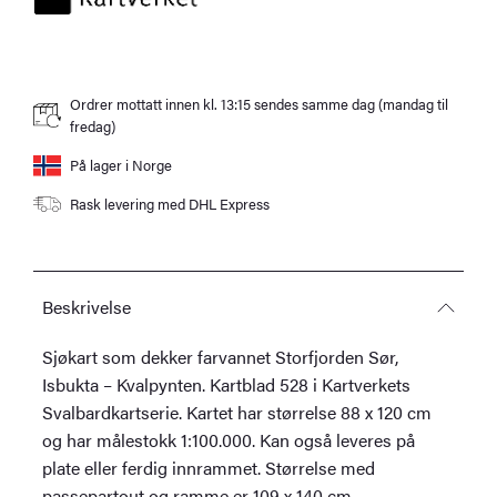
Kvalpynten
antall
Ordrer mottatt innen kl. 13:15 sendes samme dag (mandag til
fredag)
På lager i Norge
Rask levering med DHL Express
Beskrivelse
Sjøkart som dekker farvannet Storfjorden Sør,
Isbukta – Kvalpynten. Kartblad 528 i Kartverkets
Svalbardkartserie. Kartet har størrelse 88 x 120 cm
og har målestokk 1:100.000. Kan også leveres på
plate eller ferdig innrammet. Størrelse med
passepartout og ramme er 109 x 140 cm.