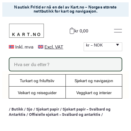
Hopp
Nautisk Fritid er nå en del av Kart.no – Norges største
nettbutikk for kart og navigasjon.
til
innhold
kr 0,00
kr – NOK
Inkl. mva
Excl. VAT
P
r
o
d
u
Turkart og friluftsliv
Sjøkart og navigasjon
c
t
s
Veikart og reiseguider
Veggkart og interiør
s
e
a
/
Butikk
/
Sjø
/
Sjøkart papir
/
Sjøkart papir – Svalbard og
r
Antarktis
/
Offisielle sjøkart – Svalbard og antarktis
/
c
h