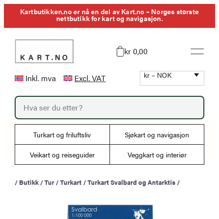
Hopp
Kartbutikken.no er nå en del av Kart.no – Norges største
nettbutikk for kart og navigasjon.
til
innhold
kr 0,00
kr – NOK
Inkl. mva
Excl. VAT
P
r
o
d
u
Turkart og friluftsliv
Sjøkart og navigasjon
c
t
s
Veikart og reiseguider
Veggkart og interiør
s
e
a
/
Butikk
/
Tur
/
Turkart
/
Turkart Svalbard og Antarktis
/
r
c
h