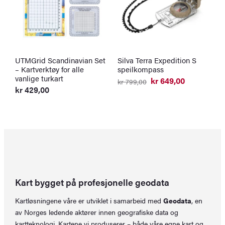
UTMGrid Scandinavian Set
Silva Terra Expedition S
P
– Kartverktøy for alle
speilkompass
L
vanlige turkart
kr
649,00
kr
799,00
Opprinnelig
Nåværende
kr
429,00
k
pris
pris
O
N
var:
er:
p
p
kr 799,00.
kr 649,00.
v
er
k
k
Kart bygget på profesjonelle geodata
Kartløsningene våre er utviklet i samarbeid med
Geodata
, en
av Norges ledende aktører innen geografiske data og
kartteknologi. Kartene vi produserer – både våre egne kart og