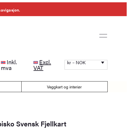
navigasjon.
Inkl.
Excl.
kr – NOK
mva
VAT
Veggkart og interiør
sko Svensk Fjellkart