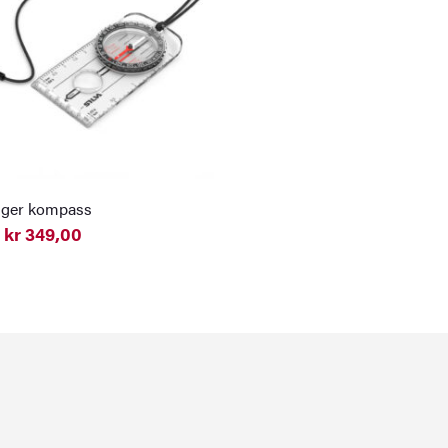
nger kompass
kr
349,00
elig
nde
0.
0.