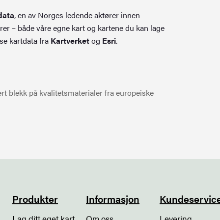
data
, en av Norges ledende aktører innen
rer – både våre egne kart og kartene du kan lage
se kartdata fra
Kartverket
og
Esri
.
t blekk på kvalitetsmaterialer fra europeiske
Produkter
Informasjon
Kundeservic
Lag ditt eget kart
Om oss
Levering