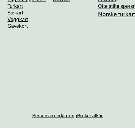
Turkart
Ofte stilte spørs
Sjøkart
Norske turkar
Veggkart
Gavekort
Personvernerklæring
Brukervilkår