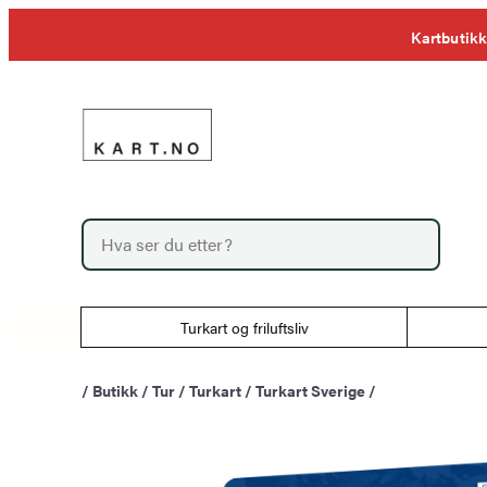
Hopp
Kartbutikk
til
innhold
P
r
o
d
u
Turkart og friluftsliv
c
t
s
/
Butikk
/
Tur
/
Turkart
/
Turkart Sverige
/
s
e
a
r