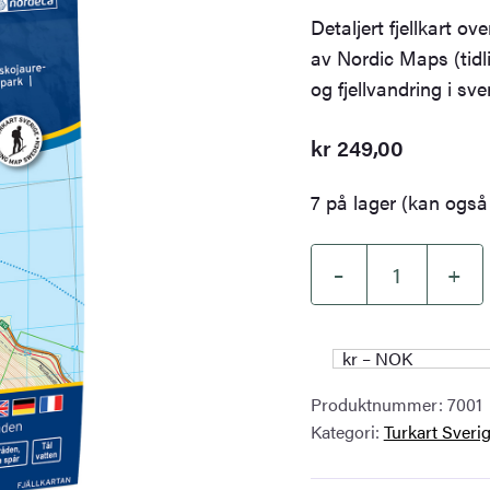
Detaljert fjellkart o
av Nordic Maps (tidli
og fjellvandring i sve
kr
249,00
7 på lager (kan også 
–
+
Kungsleden-
Abisko
Svensk
kr – NOK
Fjellkart
Produktnummer:
7001
antall
Kategori:
Turkart Sveri