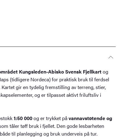
området Kungsleden-Abisko Svensk Fjellkart
og
aps (tidligere Nordeca) for praktisk bruk til ferdsel
. Kartet gir en tydelig fremstilling av terreng, stier,
apselementer, og er tilpasset aktivt friluftsliv i
lestokk
1:50 000
og er trykket på
vannavstøtende og
om tåler tøff bruk i fjellet. Den gode lesbarheten
 både til planlegging og bruk underveis på tur.