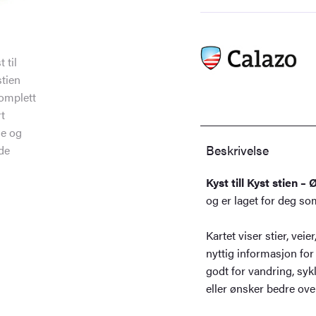
Øst
turkart
1:25
000
antall
Beskrivelse
Kyst till Kyst stien – 
og er laget for deg so
Kartet viser stier, ve
nyttig informasjon for
godt for vandring, sykl
eller ønsker bedre ove