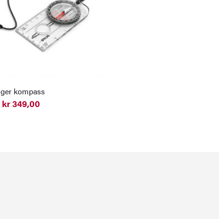
nger kompass
kr
349,00
elig
nde
0.
0.