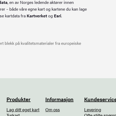
data
, en av Norges ledende aktører innen
rer – både våre egne kart og kartene du kan lage
se kartdata fra
Kartverket
og
Esri
.
t blekk på kvalitetsmaterialer fra europeiske
Produkter
Informasjon
Kundeservic
Lag ditt eget kart
Om oss
Levering
Turkart
Ofte stilte spørs