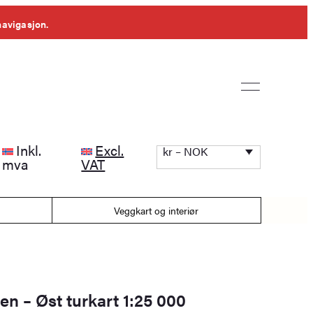
navigasjon.
Inkl.
Excl.
kr – NOK
mva
VAT
Veggkart og interiør
tien – Øst turkart 1:25 000