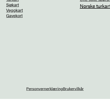
Sjøkart
Norske turkar
Veggkart
Gavekort
Personvernerklæring
Brukervilkår