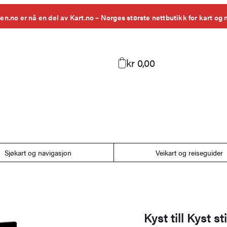
en.no er nå en del av Kart.no – Norges største nettbutikk for kart og 
kr 0,00
Sjøkart og navigasjon
Veikart og reiseguider
Kyst till Kyst s