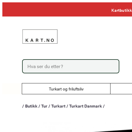
Hopp
Kartbutikk
til
innhold
P
r
o
d
u
Turkart og friluftsliv
c
t
s
/
Butikk
/
Tur
/
Turkart
/
Turkart Danmark
/
s
e
a
r