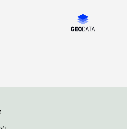
e
mål