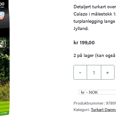
Detaljert turkart over
Calazo i målestokk 1:
turplanlegging lang
Jylland.
kr
199,00
2 på lager (kan også 
–
+
Kyst
till
Kyst
kr – NOK
stien
Produktnummer:
9789
–
Kategori:
Turkart Danm