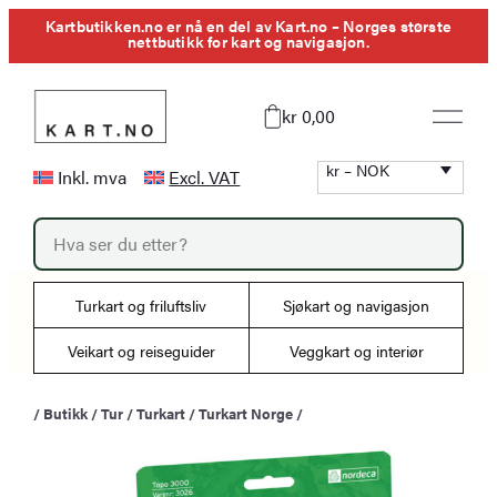
Hopp
Kartbutikken.no er nå en del av Kart.no – Norges største
nettbutikk for kart og navigasjon.
til
innhold
kr 0,00
kr – NOK
Inkl. mva
Excl. VAT
P
r
o
d
u
Turkart og friluftsliv
Sjøkart og navigasjon
c
t
s
Veikart og reiseguider
Veggkart og interiør
s
e
a
/
Butikk
/
Tur
/
Turkart
/
Turkart Norge
/
r
c
h