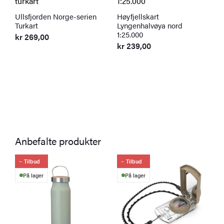
Ullsfjorden Norge-serien
Høyfjellskart
Turkart
Lyngenhalvøya nord
1:25.000
kr
269,00
kr
239,00
S
T
k
Anbefalte produkter
Tilbud
Tilbud
På lager
På lager