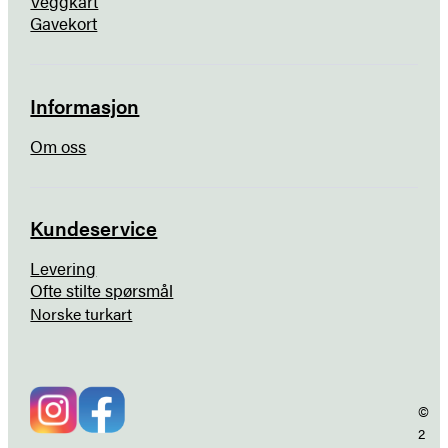
Veggkart
Gavekort
Informasjon
Om oss
Kundeservice
Levering
Ofte stilte spørsmål
Norske turkart
©
2