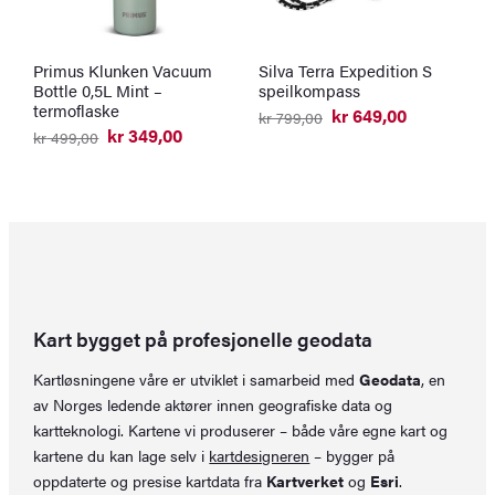
Primus Klunken Vacuum
Silva Terra Expedition S
P
Bottle 0,5L Mint –
speilkompass
L
termoflaske
kr
649,00
kr
799,00
Opprinnelig
Nåværende
kr
349,00
kr
499,00
k
pris
pris
Opprinnelig
Nåværende
O
N
var:
er:
pris
pris
p
p
kr 799,00.
kr 649,00.
var:
er:
v
er
kr 499,00.
kr 349,00.
k
k
Kart bygget på profesjonelle geodata
Kartløsningene våre er utviklet i samarbeid med
Geodata
, en
av Norges ledende aktører innen geografiske data og
kartteknologi. Kartene vi produserer – både våre egne kart og
kartene du kan lage selv i
kartdesigneren
– bygger på
oppdaterte og presise kartdata fra
Kartverket
og
Esri
.