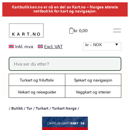
Hopp
Kartbutikken.no er nå en del av Kart.no – Norges største
nettbutikk for kart og navigasjon.
til
innhold
kr 0,00
kr – NOK
Inkl. mva
Excl. VAT
P
r
o
d
u
Turkart og friluftsliv
Sjøkart og navigasjon
c
t
s
Veikart og reiseguider
Veggkart og interiør
s
e
a
/
Butikk
/
Tur
/
Turkart
/
Turkart Norge
/
r
c
h