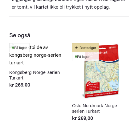
er tomt, vil kartet ikke bli trykket i nytt opplag.
Se også
På lager
Bestselger
På lager
Kongsberg Norge-serien
Turkart
kr
269,00
Oslo Nordmark Norge-
R
serien Turkart
T
kr
269,00
k