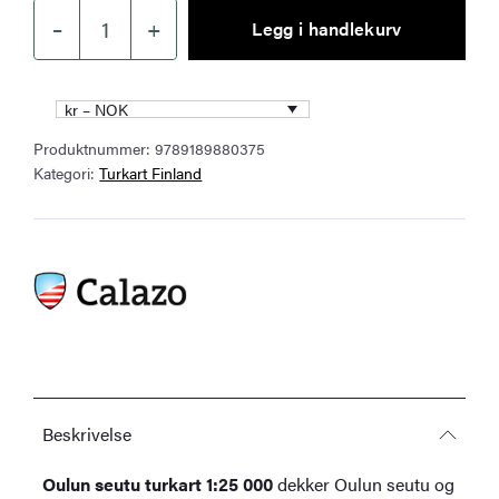
–
+
Legg i handlekurv
Oulun
seutu
turkart
kr – NOK
1:25
Produktnummer:
9789189880375
000
Kategori:
Turkart Finland
antall
Beskrivelse
Oulun seutu turkart 1:25 000
dekker Oulun seutu og