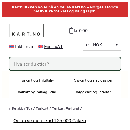
Hopp
Kartbutikken.no er nå en del av Kart.no – Norges største
nettbutikk for kart og navigasjon.
til
innhold
kr 0,00
kr – NOK
Inkl. mva
Excl. VAT
P
r
o
d
u
Turkart og friluftsliv
Sjøkart og navigasjon
c
t
s
Veikart og reiseguider
Veggkart og interiør
s
e
a
/
Butikk
/
Tur
/
Turkart
/
Turkart Finland
/
r
c
h