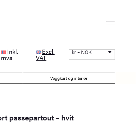
Inkl.
Excl.
kr – NOK
mva
VAT
Veggkart og interiør
t passepartout – hvit