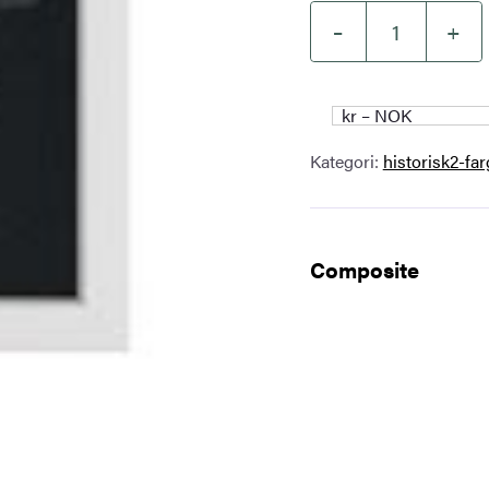
–
+
Ramme
med
sort
kr – NOK
passepartout
Kategori:
historisk2-far
–
hvit
antall
Composite