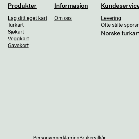
Produkter
Informasjon
Kundeservic
Lag ditt eget kart
Om oss
Levering
Turkart
Ofte stilte spørs
Sjøkart
Norske turkar
Veggkart
Gavekort
Personvernerklæring
Brukervilkår