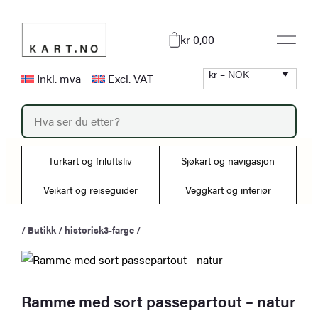
Hopp
til
kr 0,00
innhold
kr – NOK
Inkl. mva
Excl. VAT
P
r
o
d
u
Turkart og friluftsliv
Sjøkart og navigasjon
c
t
s
Veikart og reiseguider
Veggkart og interiør
s
e
a
/
Butikk
/
historisk3-farge
/
r
c
h
Ramme med sort passepartout – natur