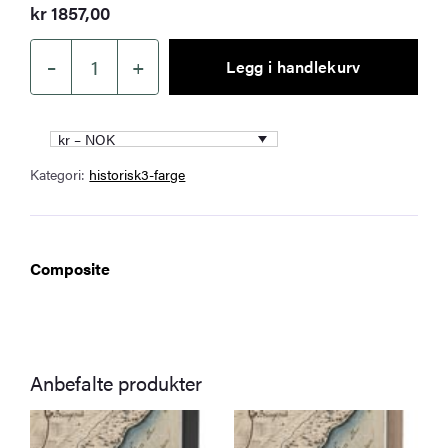
kr
1857,00
–
+
Legg i handlekurv
Ramme
med
sort
kr – NOK
passepartout
Kategori:
historisk3-farge
–
natur
antall
Composite
Anbefalte produkter