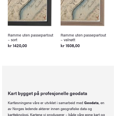
Ramme uten passepartout
Ramme uten passepartout
R
– sort
– valnøtt
–
kr
1420,00
kr
1508,00
k
Kart bygget på profesjonelle geodata
Kartløsningene våre er utviklet i samarbeid med
Geodata
, en
av Norges ledende aktører innen geografiske data og
kartteknologi. Kartene vi produserer – både våre egne kart og