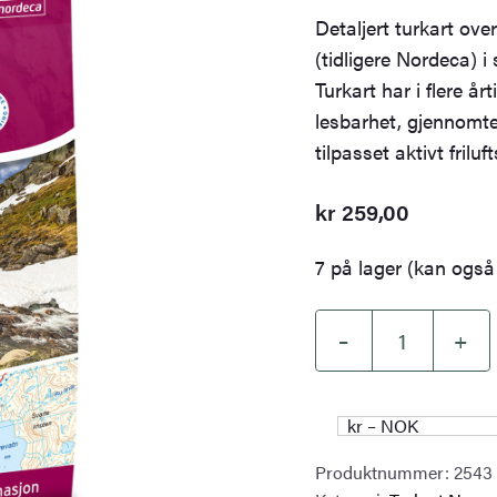
Detaljert turkart ove
(tidligere Nordeca) 
Turkart har i flere år
lesbarhet, gjennomte
tilpasset aktivt frilufts
kr
259,00
7 på lager (kan også 
–
+
Sirdalsheiane
DNT
Turkart
kr – NOK
antall
Produktnummer:
2543