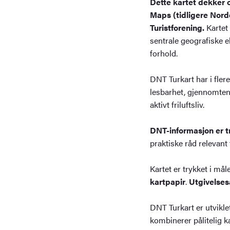
Dette kartet dekker 
Maps (tidligere Nor
Turistforening.
Kartet 
sentrale geografiske e
forhold.
DNT Turkart har i fler
lesbarhet, gjennomten
aktivt friluftsliv.
DNT-informasjon er t
praktiske råd relevant
Kartet er trykket i må
kartpapir
.
Utgivelseså
DNT Turkart er utviklet
kombinerer pålitelig 