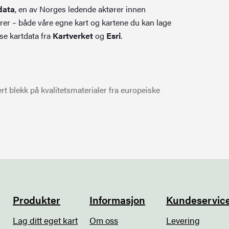
data
, en av Norges ledende aktører innen
rer – både våre egne kart og kartene du kan lage
se kartdata fra
Kartverket
og
Esri
.
t blekk på kvalitetsmaterialer fra europeiske
Produkter
Informasjon
Kundeservic
Lag ditt eget kart
Om oss
Levering