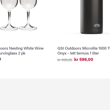
oors Nesting White Wine
GSI Outdoors Microlite 1000 T
urvinglass 2 pk
Onyx – lett termos 1 liter
0
kr
599,00
kr
699,00
Opprinnelig
Nåværende
pris
pris
var:
er:
kr 699,00.
kr 599,00.