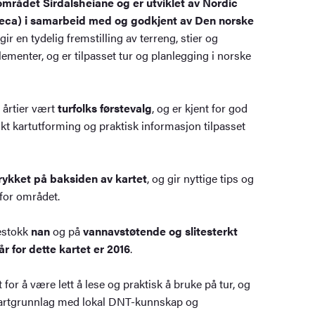
området Sirdalsheiane og er utviklet av Nordic
deca) i samarbeid med og godkjent av Den norske
gir en tydelig fremstilling av terreng, stier og
lementer, og er tilpasset tur og planlegging i norske
e årtier vært
turfolks førstevalg
, og er kjent for god
kt kartutforming og praktisk informasjon tilpasset
rykket på baksiden av kartet
, og gir nyttige tips og
 for området.
lestokk
nan
og på
vannavstøtende og slitesterkt
r for dette kartet er 2016
.
 for å være lett å lese og praktisk å bruke på tur, og
kartgrunnlag med lokal DNT-kunnskap og