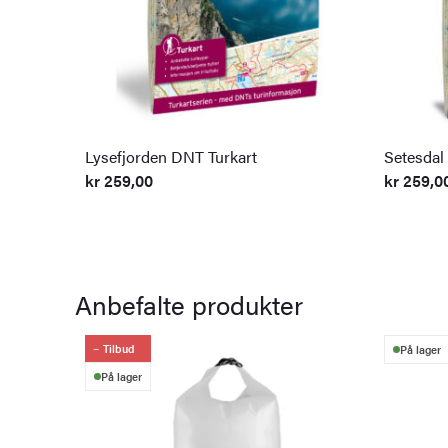
Lysefjorden DNT Turkart
Setesdal
kr
259,00
kr
259,0
Anbefalte produkter
Tilbud
På lager
På lager