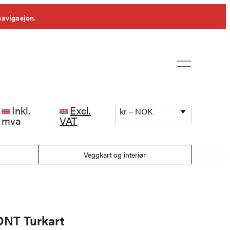
navigasjon.
Inkl.
Excl.
kr – NOK
mva
VAT
Veggkart og interiør
DNT Turkart