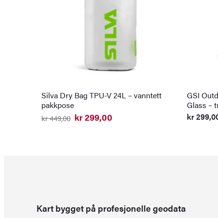
Silva Dry Bag TPU-V 24L – vanntett
GSI Outd
pakkpose
Glass – t
kr
299,00
kr
299,0
kr
449,00
Opprinnelig
Nåværende
pris
pris
var:
er:
kr 449,00.
kr 299,00.
Kart bygget på profesjonelle geodata