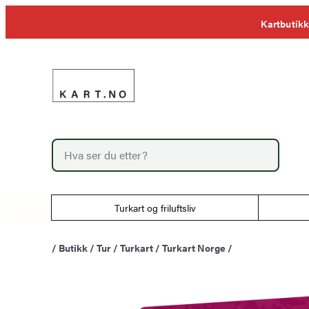
Hopp
Kartbutikk
til
innhold
P
r
o
d
u
Turkart og friluftsliv
c
t
s
/
Butikk
/
Tur
/
Turkart
/
Turkart Norge
/
s
e
a
r