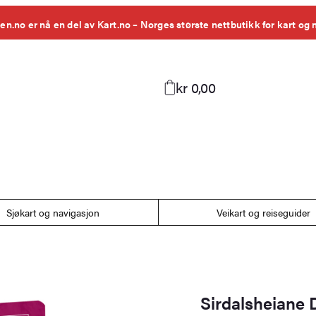
en.no er nå en del av Kart.no – Norges største nettbutikk for kart og 
kr 0,00
Sjøkart og navigasjon
Veikart og reiseguider
Sirdalsheiane 