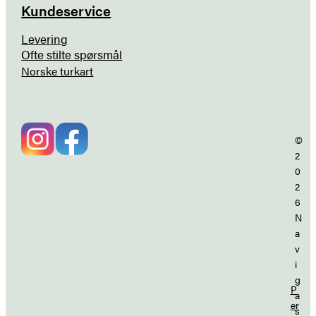
Kundeservice
Levering
Ofte stilte spørsmål
Norske turkart
©
2
0
2
6
N
a
v
i
g
P
a
er
s