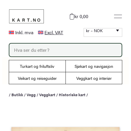
Hopp
til
kr 0,00
innhold
kr – NOK
Inkl. mva
Excl. VAT
P
r
o
d
u
Turkart og friluftsliv
Sjøkart og navigasjon
c
t
s
Veikart og reiseguider
Veggkart og interiør
s
e
a
/
Butikk
/
Vegg
/
Veggkart
/
Historiske kart
/
r
c
h