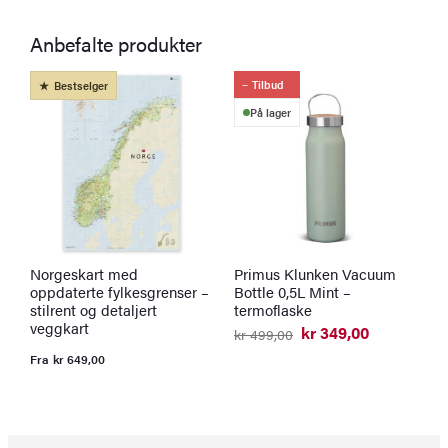
Anbefalte produkter
Tilbud
Bestselger
På lager
Norgeskart med
Primus Klunken Vacuum
K
oppdaterte fylkesgrenser –
Bottle 0,5L Mint –
l
stilrent og detaljert
termoflaske
F
veggkart
kr
349,00
kr
499,00
Opprinnelig
Nåværende
pris
pris
Fra
kr
649,00
var:
er:
kr 499,00.
kr 349,00.