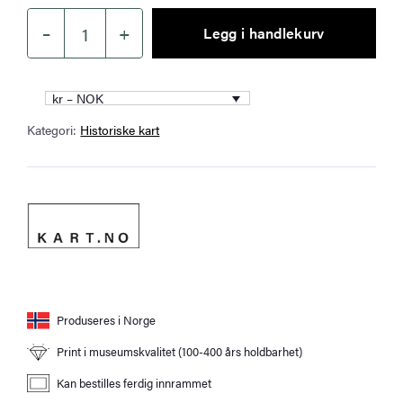
–
+
Legg i handlekurv
Jotunheimen
og
Gudbrandsdalen
kr – NOK
1849
Kategori:
Historiske kart
antall
Produseres i Norge
Print i museumskvalitet (100-400 års holdbarhet)
Kan bestilles ferdig innrammet