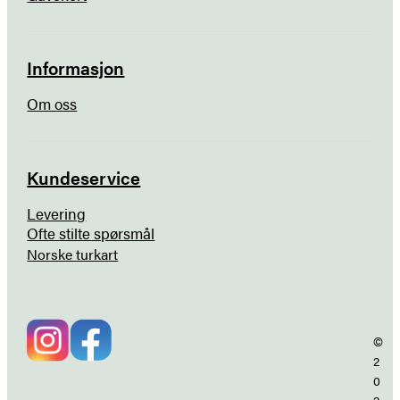
Informasjon
Om oss
Kundeservice
Levering
Ofte stilte spørsmål
Norske turkart
©
2
0
2