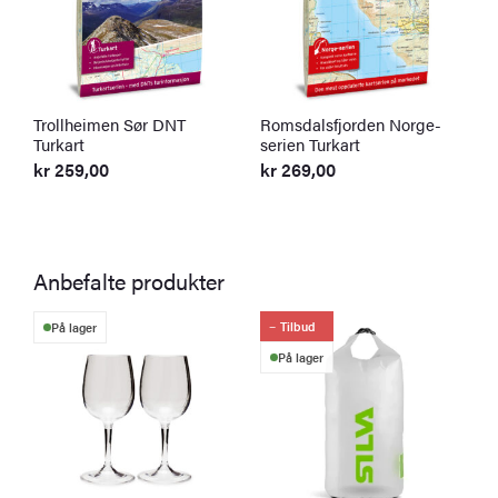
Trollheimen Sør DNT
Romsdalsfjorden Norge-
O
Turkart
serien Turkart
T
kr
259,00
kr
269,00
k
Anbefalte produkter
Tilbud
På lager
På lager