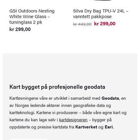
GSI Outdoors Nesting
Silva Dry Bag TPU-V 24L –
G
White Wine Glass –
vanntett pakkpose
1
turvinglass 2 pk
t
kr
299,00
kr
449,00
Opprinnelig
Nåværende
kr
299,00
k
pris
pris
O
N
var:
er:
p
p
kr 449,00.
kr 299,00.
v
er
k
k
Kart bygget på profesjonelle geodata
Kartløsningene våre er utviklet i samarbeid med
Geodata
, en
av Norges ledende aktører innen geografiske data og
kartteknologi. Kartene vi produserer – både våre egne kart og
kartene du kan lage selv i
kartdesigneren
– bygger på
oppdaterte og presise kartdata fra
Kartverket
og
Esri
.