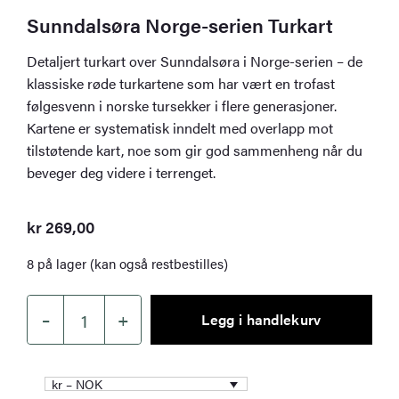
Sunndalsøra Norge-serien Turkart
Detaljert turkart over Sunndalsøra i Norge-serien – de
klassiske røde turkartene som har vært en trofast
følgesvenn i norske tursekker i flere generasjoner.
Kartene er systematisk inndelt med overlapp mot
tilstøtende kart, noe som gir god sammenheng når du
beveger deg videre i terrenget.
kr
269,00
8 på lager (kan også restbestilles)
–
+
Legg i handlekurv
Sunndalsøra
Norge-
serien
kr – NOK
Turkart