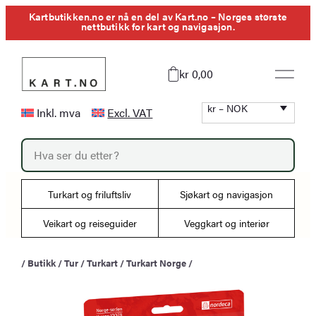
Hopp
Kartbutikken.no er nå en del av Kart.no – Norges største
nettbutikk for kart og navigasjon.
til
innhold
kr 0,00
kr – NOK
Inkl. mva
Excl. VAT
P
r
o
d
u
Turkart og friluftsliv
Sjøkart og navigasjon
c
t
s
Veikart og reiseguider
Veggkart og interiør
s
e
a
/
Butikk
/
Tur
/
Turkart
/
Turkart Norge
/
r
c
h