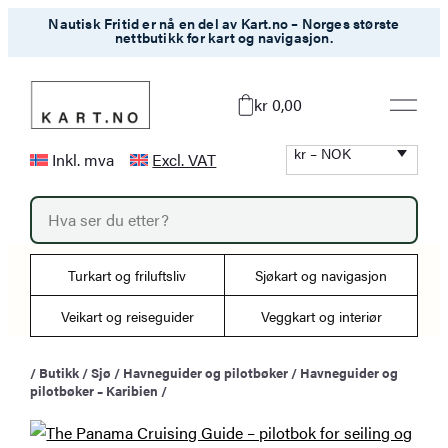
Hopp
Nautisk Fritid er nå en del av Kart.no – Norges største
nettbutikk for kart og navigasjon.
til
innhold
kr 0,00
kr – NOK
Inkl. mva
Excl. VAT
P
r
o
d
u
Turkart og friluftsliv
Sjøkart og navigasjon
c
t
s
Veikart og reiseguider
Veggkart og interiør
s
e
a
/
Butikk
/
Sjø
/
Havneguider og pilotbøker
/
Havneguider og
r
pilotbøker – Karibien
/
c
h