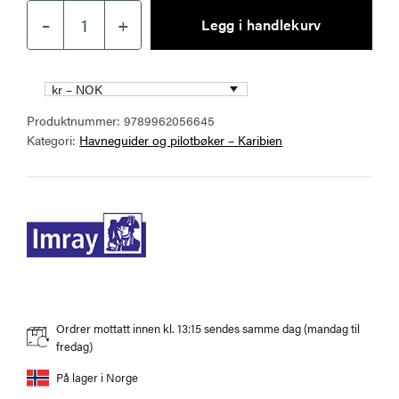
–
+
Legg i handlekurv
The
Panama
Cruising
kr – NOK
Guide
Produktnummer:
9789962056645
–
Kategori:
Havneguider og pilotbøker – Karibien
Pilotbok
for
Panama
antall
Ordrer mottatt innen kl. 13:15 sendes samme dag (mandag til
fredag)
På lager i Norge