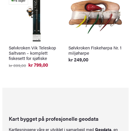
På lager
Sølvkroken Vik Teleskop
Sølvkroken Fiskeharpa Nr. 1
W
Saltvann – komplett
miljøharpe
m
fiskesett for sjøfiske
kr
249,00
k
kr
799,00
kr
899,00
Opprinnelig
Nåværende
pris
pris
var:
er:
kr 899,00.
kr 799,00.
Kart bygget på profesjonelle geodata
Kartløsningene våre er utviklet i samarbeid med
Geodata
, en