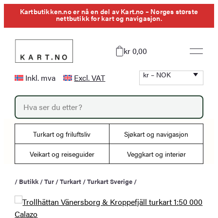
Hopp
Kartbutikken.no er nå en del av Kart.no – Norges største
nettbutikk for kart og navigasjon.
til
innhold
kr 0,00
kr – NOK
Inkl. mva
Excl. VAT
P
r
o
d
u
Turkart og friluftsliv
Sjøkart og navigasjon
c
t
s
Veikart og reiseguider
Veggkart og interiør
s
e
a
/
Butikk
/
Tur
/
Turkart
/
Turkart Sverige
/
r
c
h