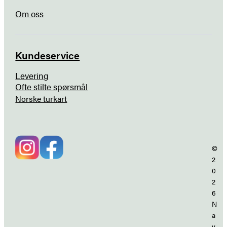
Om oss
Kundeservice
Levering
Ofte stilte spørsmål
Norske turkart
©
2
0
2
6
N
a
v