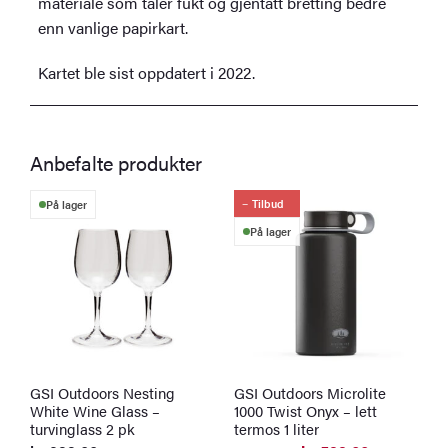
materiale som tåler fukt og gjentatt bretting bedre
enn vanlige papirkart.
Kartet ble sist oppdatert i 2022.
Anbefalte produkter
Tilbud
På lager
På lager
GSI Outdoors Nesting
GSI Outdoors Microlite
S
White Wine Glass –
1000 Twist Onyx – lett
v
turvinglass 2 pk
termos 1 liter
k
O
N