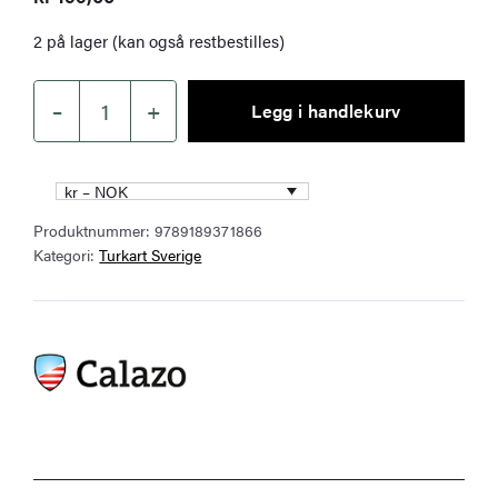
2 på lager (kan også restbestilles)
–
+
Legg i handlekurv
Trollhättan
Vänersborg
&
kr – NOK
Kroppefjäll
Produktnummer:
9789189371866
turkart
Kategori:
Turkart Sverige
1:50
000
antall