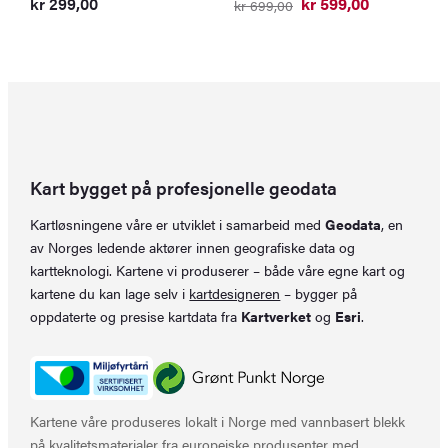
kr
299,00
kr
599,00
kr
699,00
p
p
Opprinnelig
Nåværende
v
er
pris
pris
k
k
var:
er:
kr 699,00.
kr 599,00.
Kart bygget på profesjonelle geodata
Kartløsningene våre er utviklet i samarbeid med
Geodata
, en
av Norges ledende aktører innen geografiske data og
kartteknologi. Kartene vi produserer – både våre egne kart og
kartene du kan lage selv i
kartdesigneren
– bygger på
oppdaterte og presise kartdata fra
Kartverket
og
Esri
.
Kartene våre produseres lokalt i Norge med vannbasert blekk
på kvalitetsmaterialer fra europeiske produsenter med