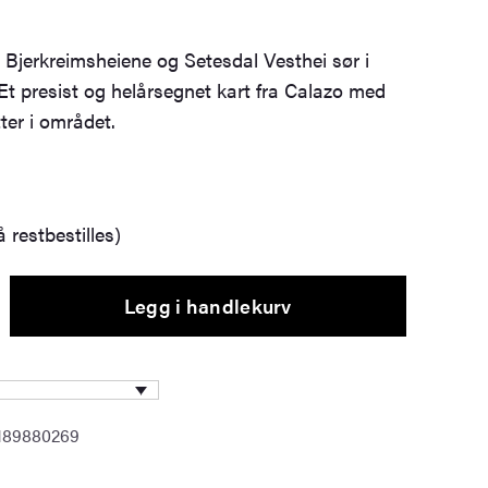
r Bjerkreimsheiene og Setesdal Vesthei sør i
Et presist og helårsegnet kart fra Calazo med
ter i området.
 restbestilles)
Legg i handlekurv
189880269