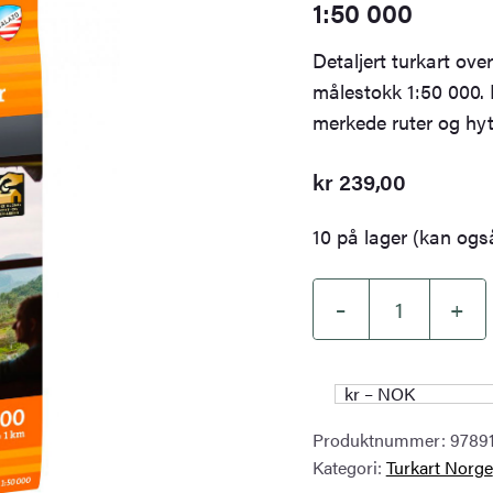
1:50 000
Detaljert turkart ove
målestokk 1:50 000. 
merkede ruter og hyt
kr
239,00
10 på lager (kan også
–
+
Turkart
Bjerkreimsheiene
&
kr – NOK
Setesdal
Produktnummer:
9789
Vesthei
Kategori:
Turkart Norge