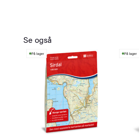
Se også
På lager
På lager