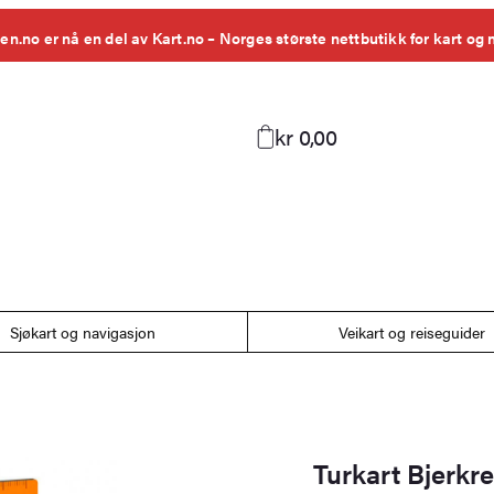
en.no er nå en del av Kart.no – Norges største nettbutikk for kart og 
kr 0,00
Sjøkart og navigasjon
Veikart og reiseguider
Turkart Bjerkr