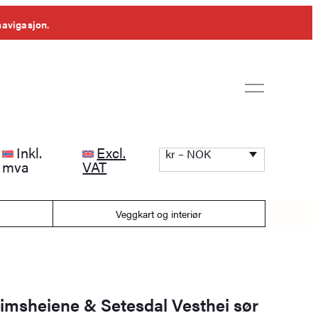
navigasjon.
Inkl.
Excl.
kr – NOK
mva
VAT
Veggkart og interiør
eimsheiene & Setesdal Vesthei sør