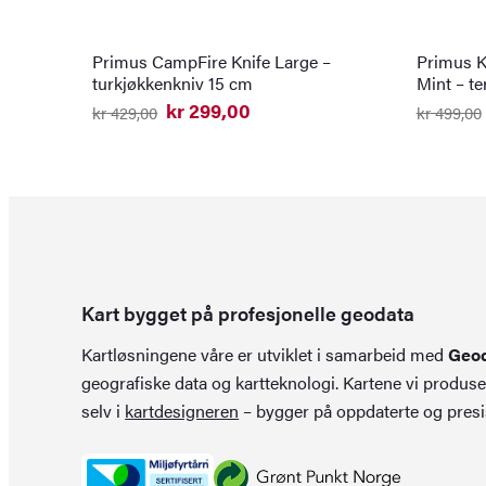
Primus CampFire Knife Large –
Primus K
turkjøkkenkniv 15 cm
Mint – t
kr
299,00
kr
429,00
kr
499,00
Opprinnelig
Nåværende
Opprinn
Nåvære
pris
pris
pris
pris
var:
er:
var:
er:
kr 429,00.
kr 299,00.
kr 499,0
kr 349,0
Kart bygget på profesjonelle geodata
Kartløsningene våre er utviklet i samarbeid med
Geo
geografiske data og kartteknologi. Kartene vi produse
selv i
kartdesigneren
– bygger på oppdaterte og presi