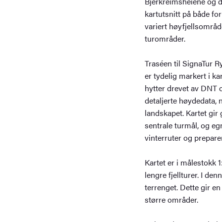
Bjerkreimsheiene og de
kartutsnitt på både fo
variert høyfjellsomr
turområder.
Traséen til SignaTur 
er tydelig markert i k
hytter drevet av DNT 
detaljerte høydedata, 
landskapet. Kartet gir
sentrale turmål, og e
vinterruter og preparer
Kartet er i målestokk 
lengre fjellturer. I de
terrenget. Dette gir e
større områder.