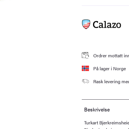
sør
1:50
000
antall
Ordrer mottatt in
På lager i Norge
Rask levering m
Beskrivelse
Turkart Bjerkreimsheie