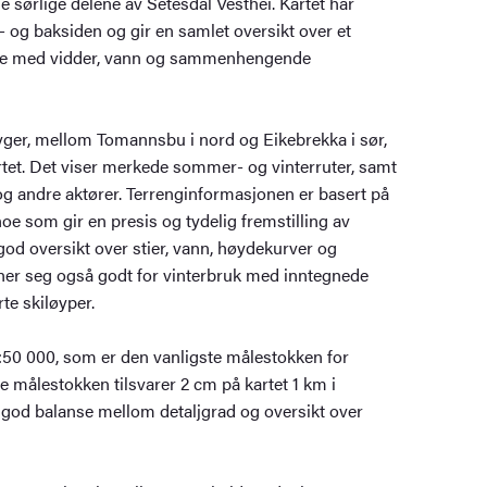
 sørlige delene av Setesdal Vesthei. Kartet har
r- og baksiden og gir en samlet oversikt over et
åde med vidder, vann og sammenhengende
Ryger, mellom Tomannsbu i nord og Eikebrekka i sør,
artet. Det viser merkede sommer- og vinterruter, samt
og andre aktører. Terrenginformasjonen er basert på
noe som gir en presis og tydelig fremstilling av
 god oversikt over stier, vann, høydekurver og
gner seg også godt for vinterbruk med inntegnede
te skiløyper.
1:50 000, som er den vanligste målestokken for
nne målestokken tilsvarer 2 cm på kartet 1 km i
n god balanse mellom detaljgrad og oversikt over