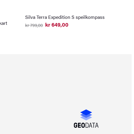
Silva Terra Expedition S speilkompass
kart
kr
649,00
kr
799,00
Opprinnelig
Nåværende
pris
pris
var:
er:
kr 799,00.
kr 649,00.