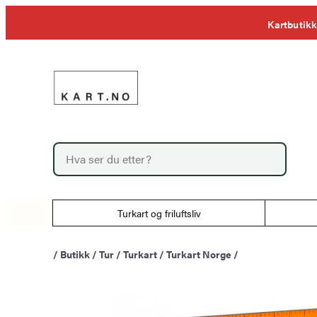
Hopp
Kartbutikk
til
innhold
P
r
o
d
u
Turkart og friluftsliv
c
t
s
/
Butikk
/
Tur
/
Turkart
/
Turkart Norge
/
s
e
a
r