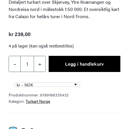
Detaljert turkart over Skjervøy, Ytre Kvænangen og
Nordreisa nord i målestokk 1:50 000. Et oversiktlig kart
fra Calazo for helårs turer i Nord-Troms.
kr
239,00
4 på lager (kan også restbestilles)
–
+
Legg i handlekurv
Turkart
Skjervøy,
Ytre
kr – NOK
Kvænangen,
Produktnummer:
9789188335432
Nordreisa
Kategori:
Turkart Norge
Nord
1:50.000
antall