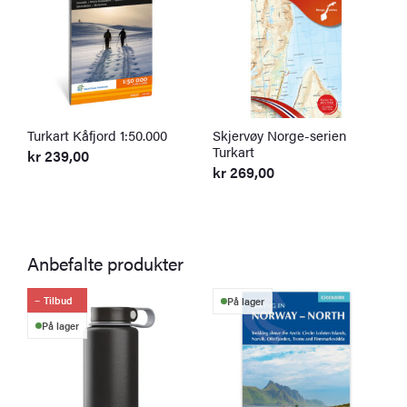
Turkart Kåfjord 1:50.000
Skjervøy Norge-serien
U
Turkart
T
kr
239,00
kr
269,00
k
Anbefalte produkter
Tilbud
På lager
På lager