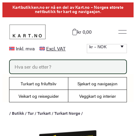
Hopp
Kartbutikken.no er nå en del av Kart.no – Norges største
nettbutikk for kart og navigasjon.
til
innhold
kr 0,00
kr – NOK
Inkl. mva
Excl. VAT
P
r
o
d
u
Turkart og friluftsliv
Sjøkart og navigasjon
c
t
s
Veikart og reiseguider
Veggkart og interiør
s
e
a
/
Butikk
/
Tur
/
Turkart
/
Turkart Norge
/
r
c
h