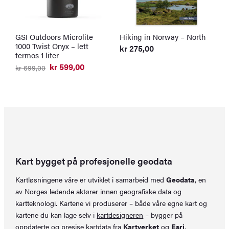
GSI Outdoors Microlite
Hiking in Norway – North
S
1000 Twist Onyx – lett
v
kr
275,00
termos 1 liter
k
O
N
kr
599,00
kr
699,00
p
p
Opprinnelig
Nåværende
v
er
pris
pris
k
k
var:
er:
kr 699,00.
kr 599,00.
Kart bygget på profesjonelle geodata
Kartløsningene våre er utviklet i samarbeid med
Geodata
, en
av Norges ledende aktører innen geografiske data og
kartteknologi. Kartene vi produserer – både våre egne kart og
kartene du kan lage selv i
kartdesigneren
– bygger på
oppdaterte og presise kartdata fra
Kartverket
og
Esri
.