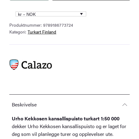
Kekkosen
kansallispuisto
kr – NOK
turkart
Produktnummer:
9789186773724
1:50
Kategori:
Turkart Finland
000
antall
Beskrivelse
Urho Kekkosen kansallispuisto turkart 1:50 000
dekker Urho Kekkosen kansallispuisto og er laget for
deg som vil planlegge turer og opplevelser ute.