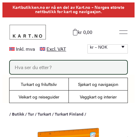
Hopp
Kartbutikken.no er nå en del av Kart.no – Norges største
nettbutikk for kart og navigasjon.
til
innhold
kr 0,00
kr – NOK
Inkl. mva
Excl. VAT
P
r
o
d
u
Turkart og friluftsliv
Sjøkart og navigasjon
c
t
s
Veikart og reiseguider
Veggkart og interiør
s
e
a
/
Butikk
/
Tur
/
Turkart
/
Turkart Finland
/
r
c
h